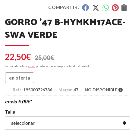
COMPARTIR:
GORRO '47 B-HYMKM17ACE-
SWA VERDE
22,50
€
25,00
€
La modalidad de
envío
puede variar el importe final del pedido.
en oferta
Ref.:
195000726736
Marca:
47
NO DISPONIBLE
envío
5,00
€
*
Talla