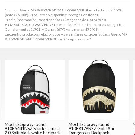
Comprar
Gorro '47 B-HYMKM17ACE-SWA VERDE
en oferta por
22,50
€
(antes
25,00
€
). Producto no disponible, recogida en tienda.
Precio, información, características e imágenes de
Gorro '47 B-
HYMKM17ACE-SWA VERDE
referencia 1974, pertenece a las categorías
Complementos
(1701) y
Gorras
(679) y a la marca
47
(406).
Encuentra productos relacionados y de similares características a
Gorro '47
B-HYMKM17ACE-SWA VERDE
en "Complementos".
Mochila Sprayground
Mochila Sprayground
N
910B5441NSZ Shark Central
910B8178NSZ Gold And
L
2.0 Split black white backpack
Dangerous Backpack