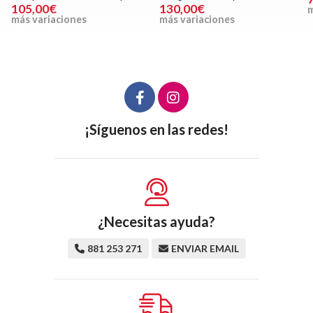
105,00€
130,00€
m
más variaciones
más variaciones
¡Síguenos en las redes!
¿Necesitas ayuda?
881 253 271
ENVIAR EMAIL