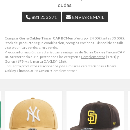
dudas.
881 253 271
ENVIAR EMAIL
Comprar
Gorra Oakley Tincan CAP BCM
en oferta por
24,00
€
(antes
30,00
€
).
Stock del producto según combinación, recogida en tienda. Disponible en talla
y color: unica y verde; s, m y verde.
Precio, información, características e imágenes de
Gorra Oakley Tincan CAP
BCM
referencia 5035, pertenece a las categorías
Complementos
(1701) y
Gorras
(679) y a la marca
OAKLEY
(186).
Encuentra productos relacionados y de similares características a
Gorra
Oakley Tincan CAP BCM
en "Complementos".