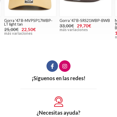
Gorra '47 B-SRS21WBP-BWB
Mochila Sprayground
N
910B2893NSZ FFF In Paris
C
33,00€
29,70€
Backpack
más variaciones
119,00€
m
más variaciones
¡Síguenos en las redes!
¿Necesitas ayuda?