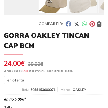
COMPARTIR:
GORRA OAKLEY TINCAN
CAP BCM
24,00
€
30,00
€
La modalidad de
envío
puede variar el importe final del pedido.
en oferta
Ref.:
8056153600071
Marca:
OAKLEY
envío
5,00
€
*
Talla