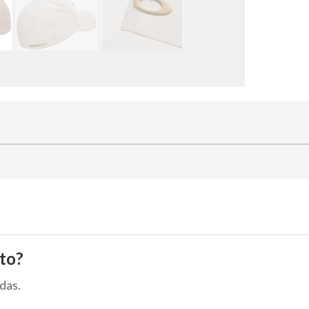
to?
das.