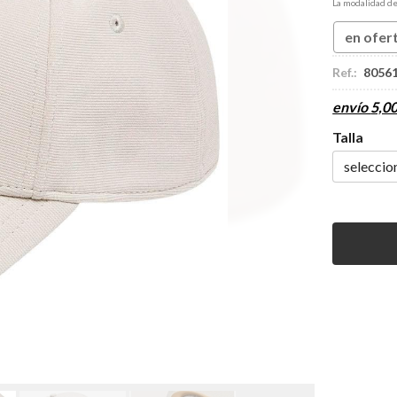
La modalidad d
en ofer
Ref.:
8056
envío
5,0
Talla