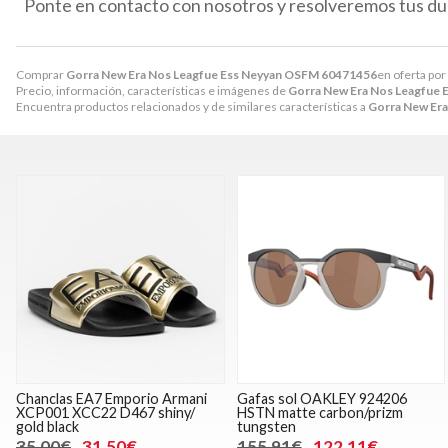
Ponte en contacto con nosotros y resolveremos tus du
Comprar
Gorra New Era Nos Leagfue Ess Neyyan OSFM 60471456
en oferta por
Precio, información, características e imágenes de
Gorra New Era Nos Leagfue
Encuentra productos relacionados y de similares características a
Gorra New Er
Chanclas EA7 Emporio Armani
Gafas sol OAKLEY 924206
XCP001 XCC22 D467 shiny/
HSTN matte carbon/prizm
gold black
tungsten
35,00€
31,50€
155,91€
122,11€