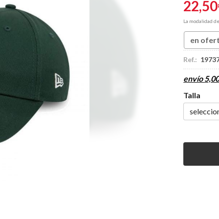
22,50
La modalidad d
en ofer
Ref.:
1973
envío
5,0
Talla