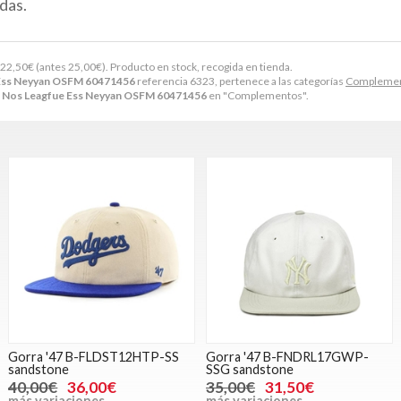
das.
22,50
€
(antes
25,00
€
). Producto en stock, recogida en tienda.
 Ess Neyyan OSFM 60471456
referencia 6323, pertenece a las categorías
Compleme
a Nos Leagfue Ess Neyyan OSFM 60471456
en "Complementos".
Gorra '47 B-FLDST12HTP-SS
Gorra '47 B-FNDRL17GWP-
sandstone
SSG sandstone
40,00€
36,00€
35,00€
31,50€
más variaciones
más variaciones