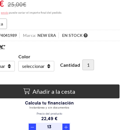
€
25,00
€
e
envío
puede variar el importe final del pedido.
ta
74041989
Marca:
NEW ERA
EN STOCK
0
€
*
Color
Cantidad
Añadir a la cesta