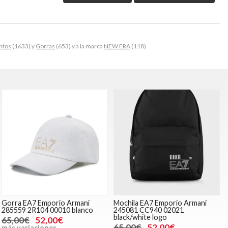
ntos
(1633) y
Gorras
(653) y a la marca
NEW ERA
(118).
Gorra EA7 Emporio Armani
Mochila EA7 Emporio Armani
285559 2R104 00010 blanco
245081 CC940 02021
black/white logo
65,00€
52,00€
65,00€
52,00€
más variaciones