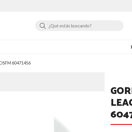
Buscar
n OSFM 60471456
GOR
LEA
604