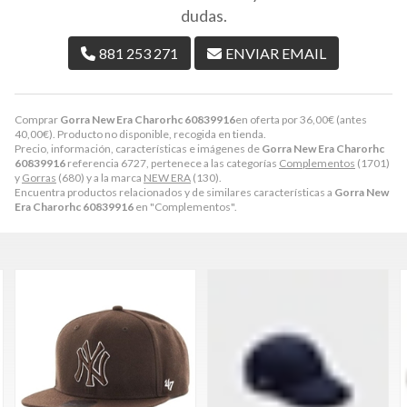
dudas.
881 253 271
ENVIAR EMAIL
Comprar
Gorra New Era Charorhc 60839916
en oferta por
36,00
€
(antes
40,00
€
). Producto no disponible, recogida en tienda.
Precio, información, características e imágenes de
Gorra New Era Charorhc
60839916
referencia 6727, pertenece a las categorías
Complementos
(1701)
y
Gorras
(680) y a la marca
NEW ERA
(130).
Encuentra productos relacionados y de similares características a
Gorra New
Era Charorhc 60839916
en "Complementos".