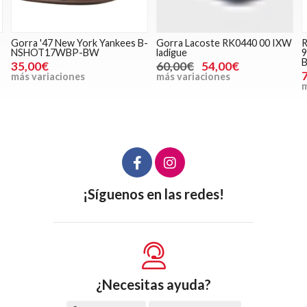
Gorra '47 New York Yankees B-
Gorra Lacoste RK0440 00 IXW
R
NSHOT17WBP-BW
ladigue
9
B
35,00€
60,00€
54,00€
más variaciones
más variaciones
m
¡Síguenos en las redes!
¿Necesitas ayuda?