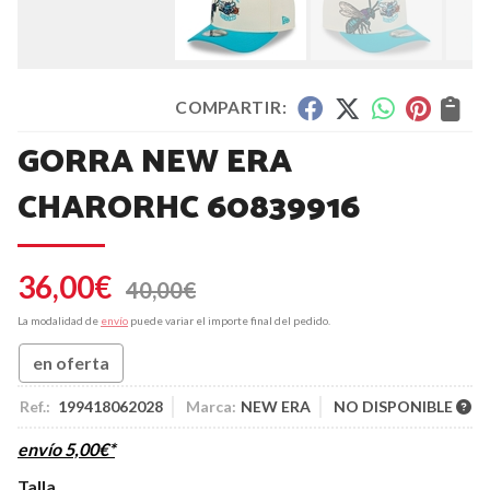
COMPARTIR:
GORRA NEW ERA
CHARORHC 60839916
36,00
€
40,00
€
La modalidad de
envío
puede variar el importe final del pedido.
en oferta
Ref.:
199418062028
Marca:
NEW ERA
NO DISPONIBLE
envío
5,00
€
*
Talla