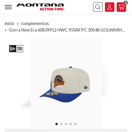
0
Buscar
inicio
complementos
Gorra New Era 60839912 HWC 950AFPC 30548 GOLWARHC otc