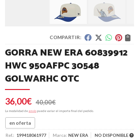
COMPARTIR:
GORRA NEW ERA 60839912
HWC 950AFPC 30548
GOLWARHC OTC
36,00
€
40,00
€
La modalidad de
envío
puede variar el importe final del pedido.
en oferta
Ref.:
199418061977
Marca:
NEW ERA
NO DISPONIBLE