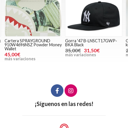
Gorra '47 B-LNSCT17GWP-
Gorra '47 B-RAC17CTP-KHA
M
y
BKA Black
khaki
S
35,00€
31,50€
25,00€
22,50€
más variaciones
más variaciones
m
¡Síguenos en las redes!