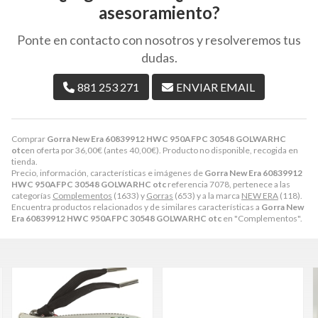
asesoramiento?
Ponte en contacto con nosotros y resolveremos tus
dudas.
881 253 271
ENVIAR EMAIL
Comprar
Gorra New Era 60839912 HWC 950AFPC 30548 GOLWARHC
otc
en oferta por
36,00
€
(antes
40,00
€
). Producto no disponible, recogida en
tienda.
Precio, información, características e imágenes de
Gorra New Era 60839912
HWC 950AFPC 30548 GOLWARHC otc
referencia 7078, pertenece a las
categorías
Complementos
(1633) y
Gorras
(653) y a la marca
NEW ERA
(118).
Encuentra productos relacionados y de similares características a
Gorra New
Era 60839912 HWC 950AFPC 30548 GOLWARHC otc
en "Complementos".