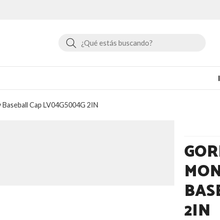
Buscar
y Baseball Cap LV04G5004G 2IN
GOR
MON
BAS
2IN