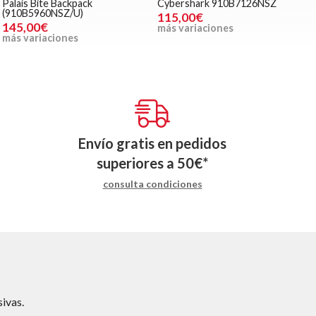
Palais Bite Backpack
Cybershark 910B7126NSZ
(910B5960NSZ/U)
115,00€
145,00€
más variaciones
más variaciones
Envío gratis en pedidos
superiores a
50
€
*
consulta condiciones
ivas.