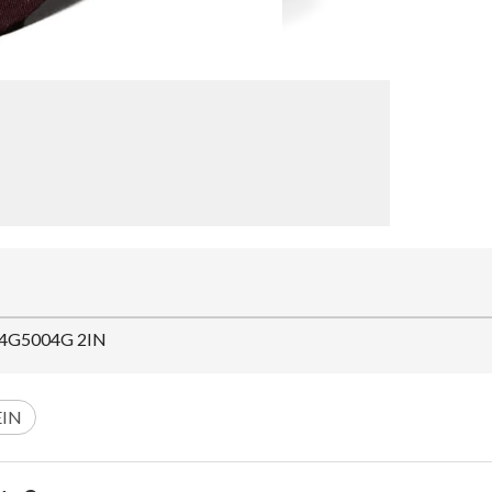
V04G5004G 2IN
EIN