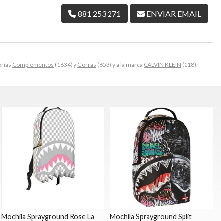
881 253 271
ENVIAR EMAIL
orías
Complementos
(1634) y
Gorras
(653) y a la marca
CALVIN KLEIN
(118).
Mochila Sprayground Rose La
Mochila Sprayground Split