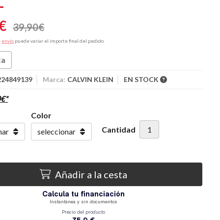
€
39,90
€
e
envío
puede variar el importe final del pedido.
ta
224849139
Marca:
CALVIN KLEIN
EN STOCK
0
€
*
Color
Cantidad
Añadir a la cesta