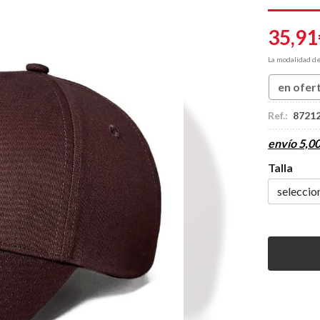
35,91
La modalidad d
en ofer
Ref.:
8721
envío
5,0
Talla