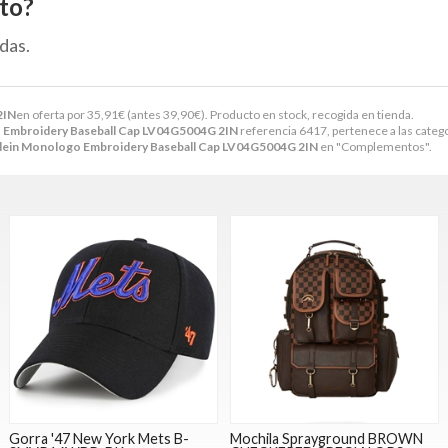
to?
das.
2IN
en oferta por
35,91
€
(antes
39,90
€
). Producto en stock, recogida en tienda.
o Embroidery Baseball Cap LV04G5004G 2IN
referencia 6417, pertenece a las categ
Klein Monologo Embroidery Baseball Cap LV04G5004G 2IN
en "Complementos".
Gorra '47 New York Mets B-
Mochila Sprayground BROWN