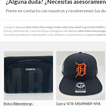
¿Alguna duda? ¿Necesitas asesoramien
Ponte en contacto con nosotros y resolveremos tus du
Comprar
Gorra Calvin Klein Monologo Embroidery Baseball Cap LV04G5004G 
Precio, información, características e imágenes de
Gorra Calvin Klein Monolog
Encuentra productos relacionados y de similares características a
Gorra Calvin 
Bolso Bikkembergs
Gorra '47 B-SRS09WBP-NYA