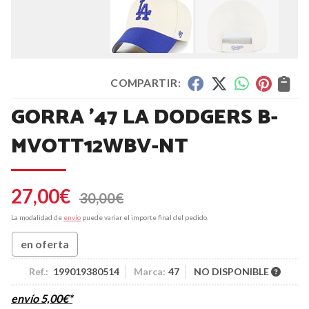
COMPARTIR:
GORRA '47 LA DODGERS B-
MVOTT12WBV-NT
27,00
€
30,00
€
La modalidad de
envío
puede variar el importe final del pedido.
en oferta
Ref.:
199019380514
Marca:
47
NO DISPONIBLE
envío
5,00
€
*