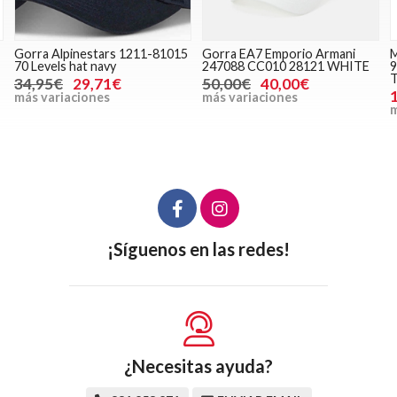
Gorra Alpinestars 1211-81015
Gorra EA7 Emporio Armani
M
70 Levels hat navy
247088 CC010 28121 WHITE
9
34,95€
29,71€
50,00€
40,00€
más variaciones
más variaciones
m
¡Síguenos en las redes!
¿Necesitas ayuda?