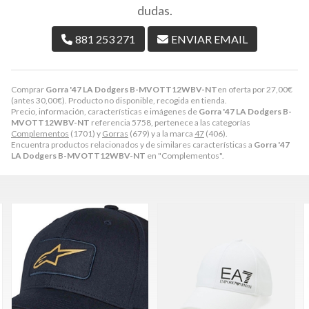
dudas.
881 253 271
ENVIAR EMAIL
Comprar
Gorra '47 LA Dodgers B-MVOTT12WBV-NT
en oferta por
27,00
€
(antes
30,00
€
). Producto no disponible, recogida en tienda.
Precio, información, características e imágenes de
Gorra '47 LA Dodgers B-
MVOTT12WBV-NT
referencia 5758, pertenece a las categorías
Complementos
(1701) y
Gorras
(679) y a la marca
47
(406).
Encuentra productos relacionados y de similares características a
Gorra '47
LA Dodgers B-MVOTT12WBV-NT
en "Complementos".