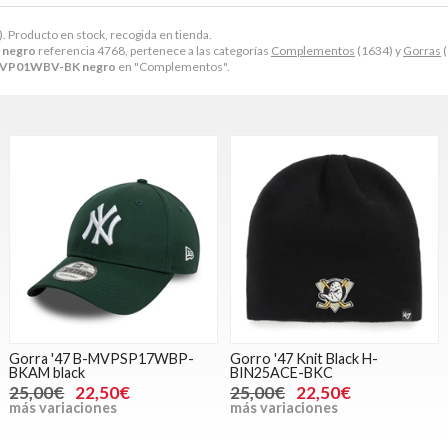
). Producto en stock, recogida en tienda.
 negro
referencia 4768, pertenece a las categorías
Complementos
(1634) y
Gorras
(
-MVP01WBV-BK negro
en "Complementos".
Gorra '47 B-MVPSP17WBP-
Gorro '47 Knit Black H-
BKAM black
BIN25ACE-BKC
25,00€
22,50€
25,00€
22,50€
más variaciones
más variaciones