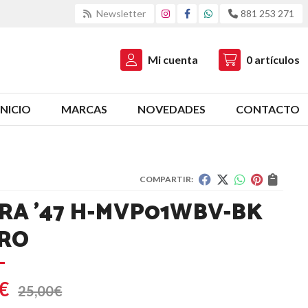
Newsletter
881 253 271
Mi cuenta
0
artículos
INICIO
MARCAS
NOVEDADES
CONTACTO
COMPARTIR:
RA '47 H-MVP01WBV-BK
RO
€
25,00
€