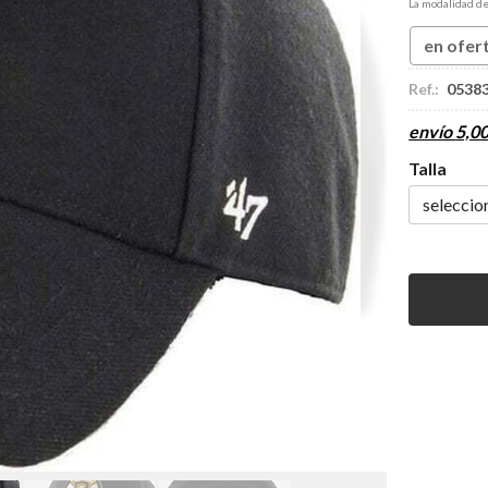
La modalidad d
en ofer
Ref.:
0538
envío
5,0
Talla