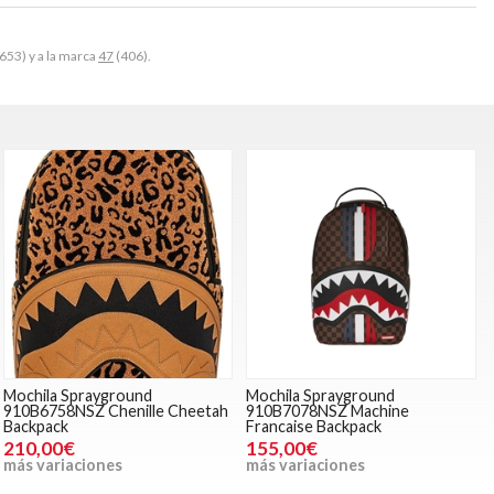
653) y a la marca
47
(406).
Mochila Sprayground
Mochila Sprayground
910B6758NSZ Chenille Cheetah
910B7078NSZ Machine
Backpack
Francaise Backpack
210,00€
155,00€
más variaciones
más variaciones