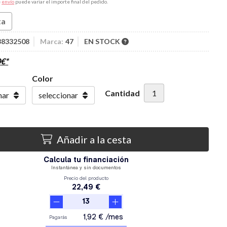
e
envío
puede variar el importe final del pedido.
ta
38332508
Marca:
47
EN STOCK
0
€
*
Color
Cantidad
Añadir a la cesta