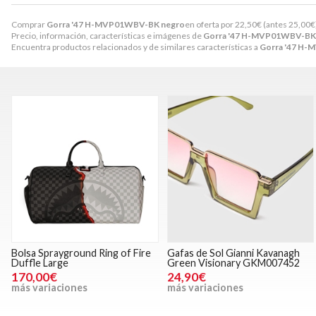
Comprar
Gorra '47 H-MVP01WBV-BK negro
en oferta por
22,50
€
(antes
25,00
€
Precio, información, características e imágenes de
Gorra '47 H-MVP01WBV-BK
Encuentra productos relacionados y de similares características a
Gorra '47 H
Bolsa Sprayground Ring of Fire
Gafas de Sol Gianni Kavanagh
Duffle Large
Green Visionary GKM007452
170,00€
24,90€
más variaciones
más variaciones