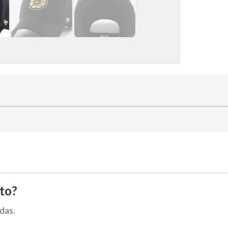
to?
das.