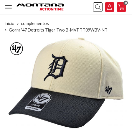
0
Buscar
inicio
complementos
Gorra '47 Detroits Tiger Two B-MVPTT09WBV-NT