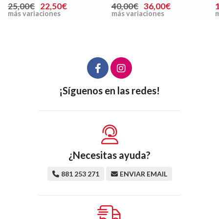
25,00€
22,50€
40,00€
36,00€
más variaciones
más variaciones
m
¡Síguenos en las redes!
¿Necesitas ayuda?
881 253 271
ENVIAR EMAIL