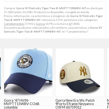
Comprar
Gorra '47 Detroits Tiger Two B-MVPTT09WBV-NT
en oferta por
27,00
€
(antes
30,00
€
). Producto no disponible, recogida en tienda.
Precio, información, características e imágenes de
Gorra '47 Detroits Tiger
Two B-MVPTT09WBV-NT
referencia 5759, pertenece a las categorías
Complementos
(1701) y
Gorras
(679) y a la marca
47
(406).
Encuentra productos relacionados y de similares características a
Gorra '47
Detroits Tiger Two B-MVPTT09WBV-NT
en "Complementos".
Gorra '47 HVIN-
Gorra New Era Ws Patch
M
m
MVPTT15WBV-CO68
9Forty Eframe Neyyanco
9
columbia
OSFM 60759012
F