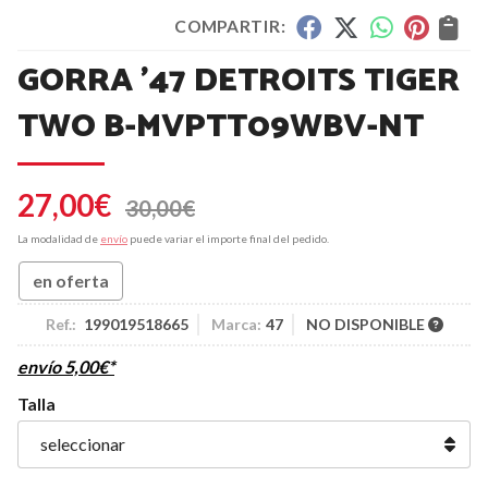
COMPARTIR:
GORRA '47 DETROITS TIGER
TWO B-MVPTT09WBV-NT
27,00
€
30,00
€
La modalidad de
envío
puede variar el importe final del pedido.
en oferta
Ref.:
199019518665
Marca:
47
NO DISPONIBLE
envío
5,00
€
*
Talla