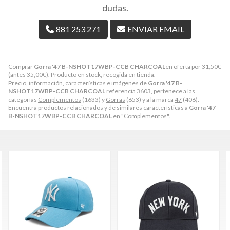
dudas.
881 253 271
ENVIAR EMAIL
Comprar
Gorra '47 B-NSHOT17WBP-CCB CHARCOAL
en oferta por
31,50
€
(antes
35,00
€
). Producto en stock, recogida en tienda.
Precio, información, características e imágenes de
Gorra '47 B-
NSHOT17WBP-CCB CHARCOAL
referencia 3603, pertenece a las
categorías
Complementos
(1633) y
Gorras
(653) y a la marca
47
(406).
Encuentra productos relacionados y de similares características a
Gorra '47
B-NSHOT17WBP-CCB CHARCOAL
en "Complementos".