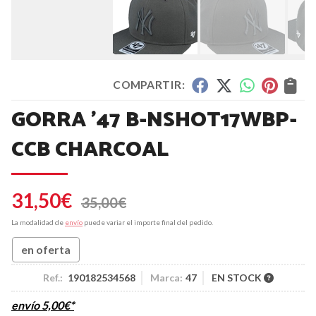
COMPARTIR:
GORRA '47 B-NSHOT17WBP-
CCB CHARCOAL
31,50
€
35,00
€
La modalidad de
envío
puede variar el importe final del pedido.
en oferta
Ref.:
190182534568
Marca:
47
EN STOCK
envío
5,00
€
*