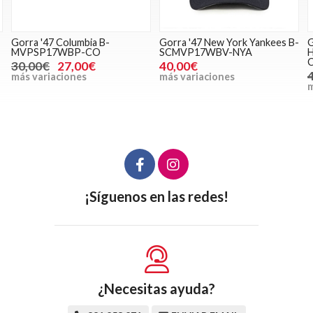
Gorra '47 Columbia B-
Gorra '47 New York Yankees B-
G
MVPSP17WBP-CO
SCMVP17WBV-NYA
30,00€
27,00€
40,00€
más variaciones
más variaciones
m
¡Síguenos en las redes!
¿Necesitas ayuda?