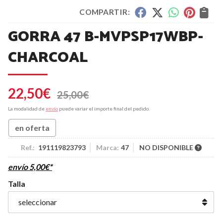
COMPARTIR:
GORRA 47 B-MVPSP17WBP-
CHARCOAL
22,50
€
25,00
€
La modalidad de
envío
puede variar el importe final del pedido.
en oferta
Ref.:
191119823793
Marca:
47
NO DISPONIBLE
envío
5,00
€
*
Talla