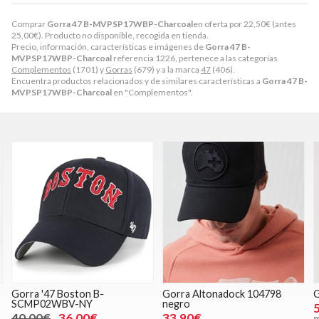
Comprar
Gorra 47 B-MVPSP17WBP-Charcoal
en oferta por
22,50
€
(antes
25,00
€
). Producto no disponible, recogida en tienda.
Precio, información, características e imágenes de
Gorra 47 B-
MVPSP17WBP-Charcoal
referencia 1226, pertenece a las categorías
Complementos
(1701) y
Gorras
(679) y a la marca
47
(406).
Encuentra productos relacionados y de similares características a
Gorra 47 B-
MVPSP17WBP-Charcoal
en "Complementos".
Gorra '47 Boston B-
Gorra Altonadock 104798
G
SCMP02WBV-NY
negro
40,00€
36,00€
33,90€
m