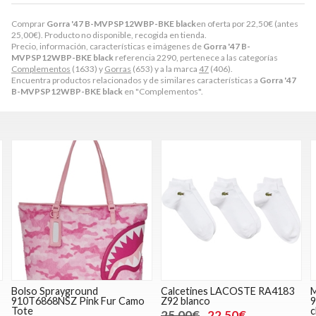
Comprar
Gorra '47 B-MVPSP12WBP-BKE black
en oferta por
22,50
€
(antes
25,00
€
). Producto no disponible, recogida en tienda.
Precio, información, características e imágenes de
Gorra '47 B-
MVPSP12WBP-BKE black
referencia 2290, pertenece a las categorías
Complementos
(1633) y
Gorras
(653) y a la marca
47
(406).
Encuentra productos relacionados y de similares características a
Gorra '47
B-MVPSP12WBP-BKE black
en "Complementos".
Calcetines LACOSTE RA4183
Maleta Sprayground
M
Z92 blanco
910CL181NSZ Sharks in Paris
9
check large luggage
S
25,00€
22,50€