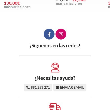
350,00€
más variaciones
más variaciones
m
¡Síguenos en las redes!
¿Necesitas ayuda?
881 253 271
ENVIAR EMAIL