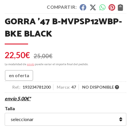
COMPARTIR:
GORRA '47 B-MVPSP12WBP-
BKE BLACK
22,50
€
25,00
€
La modalidad de
envío
puede variar el importe final del pedido.
en oferta
Ref.:
193234781200
Marca:
47
NO DISPONIBLE
envío
5,00
€
*
Talla