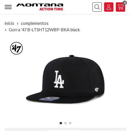
0
Buscar
inicio
complementos
Gorra '47 B-LTSHT12WBP-BKA black