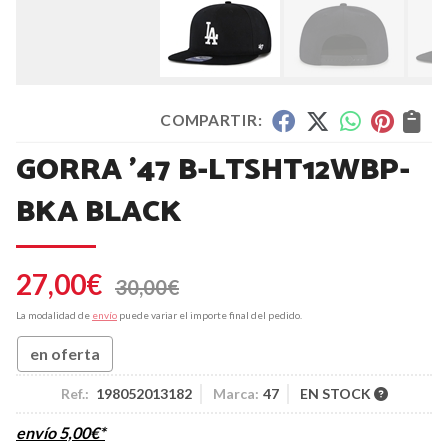
COMPARTIR:
GORRA '47 B-LTSHT12WBP-
BKA BLACK
27,00
€
30,00
€
La modalidad de
envío
puede variar el importe final del pedido.
en oferta
Ref.:
198052013182
Marca:
47
EN STOCK
envío
5,00
€
*