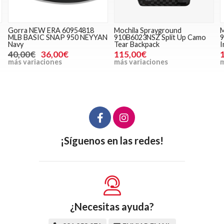
Gorra NEW ERA 60954818
Mochila Sprayground
M
MLB BASIC SNAP 950 NEYYAN
910B6023NSZ Split Up Camo
9
Navy
Tear Backpack
I
40,00€
36,00€
115,00€
más variaciones
más variaciones
m
¡Síguenos en las redes!
¿Necesitas ayuda?