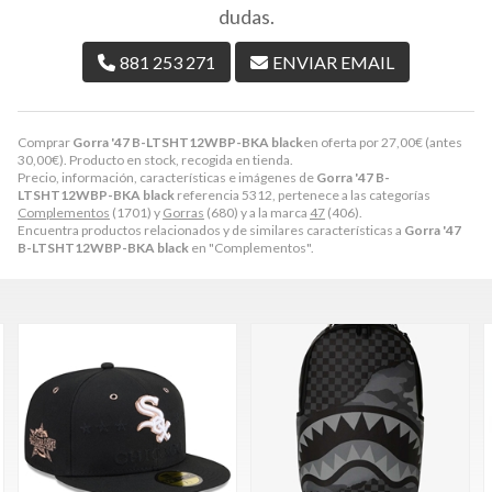
dudas.
881 253 271
ENVIAR EMAIL
Comprar
Gorra '47 B-LTSHT12WBP-BKA black
en oferta por
27,00
€
(antes
30,00
€
). Producto en stock, recogida en tienda.
Precio, información, características e imágenes de
Gorra '47 B-
LTSHT12WBP-BKA black
referencia 5312, pertenece a las categorías
Complementos
(1701) y
Gorras
(680) y a la marca
47
(406).
Encuentra productos relacionados y de similares características a
Gorra '47
B-LTSHT12WBP-BKA black
en "Complementos".