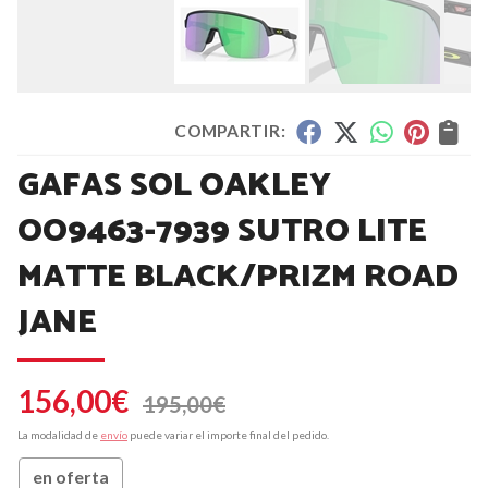
COMPARTIR:
GAFAS SOL OAKLEY
OO9463-7939 SUTRO LITE
MATTE BLACK/PRIZM ROAD
JANE
156,00
€
195,00
€
La modalidad de
envío
puede variar el importe final del pedido.
en oferta