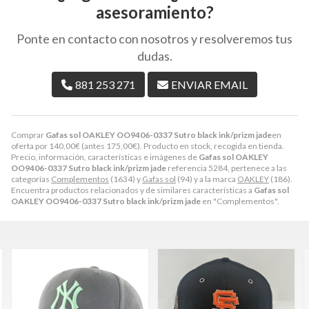
asesoramiento?
Ponte en contacto con nosotros y resolveremos tus
dudas.
881 253 271
ENVIAR EMAIL
Comprar
Gafas sol OAKLEY OO9406-0337 Sutro black ink/prizm jade
en
oferta por
140,00
€
(antes
175,00
€
). Producto en stock, recogida en tienda.
Precio, información, características e imágenes de
Gafas sol OAKLEY
OO9406-0337 Sutro black ink/prizm jade
referencia 5284, pertenece a las
categorías
Complementos
(1634) y
Gafas sol
(94) y a la marca
OAKLEY
(186).
Encuentra productos relacionados y de similares características a
Gafas sol
OAKLEY OO9406-0337 Sutro black ink/prizm jade
en "Complementos".