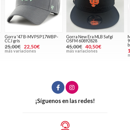
Gorra '47 B-MVPSP17WBP-
Gorra New Era MLB Safgi
M
CCJ gris
OSFM 60892828
9
b
25,00€
22,50€
45,00€
40,50€
más variaciones
más variaciones
m
¡Síguenos en las redes!