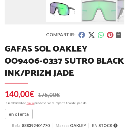
COMPARTIR:
GAFAS SOL OAKLEY
OO9406-0337 SUTRO BLACK
INK/PRIZM JADE
140,00
€
175,00
€
La modalidad de
envío
puede variar el importe final del pedido.
en oferta
Ref.:
888392404770
Marca:
OAKLEY
EN STOCK