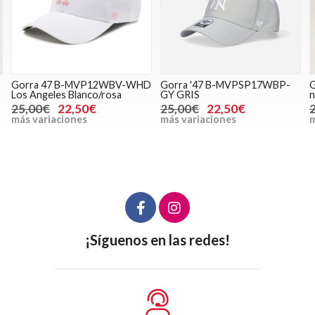
D
Gorra '47 B-MVPSP17WBP-
Gorra '47 H-RGW31GWS-BK
GY GRIS
negro
25,00€
22,50€
25,00€
22,50€
más variaciones
más variaciones
¡Síguenos en las redes!