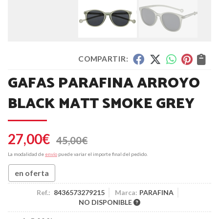
COMPARTIR:
GAFAS PARAFINA ARROYO
BLACK MATT SMOKE GREY
27,00
€
45,00
€
La modalidad de
envío
puede variar el importe final del pedido.
en oferta
Ref.:
8436573279215
Marca:
PARAFINA
NO DISPONIBLE