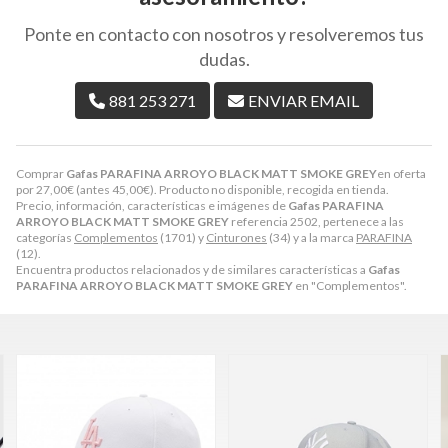
Ponte en contacto con nosotros y resolveremos tus
dudas.
881 253 271
ENVIAR EMAIL
Comprar
Gafas PARAFINA ARROYO BLACK MATT SMOKE GREY
en oferta
por
27,00
€
(antes
45,00
€
). Producto no disponible, recogida en tienda.
Precio, información, características e imágenes de
Gafas PARAFINA
ARROYO BLACK MATT SMOKE GREY
referencia 2502, pertenece a las
categorías
Complementos
(1701) y
Cinturones
(34) y a la marca
PARAFINA
(12).
Encuentra productos relacionados y de similares características a
Gafas
PARAFINA ARROYO BLACK MATT SMOKE GREY
en "Complementos".