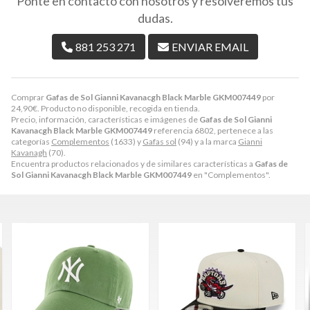
Ponte en contacto con nosotros y resolveremos tus
dudas.
881 253 271
ENVIAR EMAIL
Comprar
Gafas de Sol Gianni Kavanacgh Black Marble GKM007449
por
24,90
€
. Producto no disponible, recogida en tienda.
Precio, información, características e imágenes de
Gafas de Sol Gianni
Kavanacgh Black Marble GKM007449
referencia 6802, pertenece a las
categorías
Complementos
(1633) y
Gafas sol
(94) y a la marca
Gianni
Kavanagh
(70).
Encuentra productos relacionados y de similares características a
Gafas de
Sol Gianni Kavanacgh Black Marble GKM007449
en "Complementos".