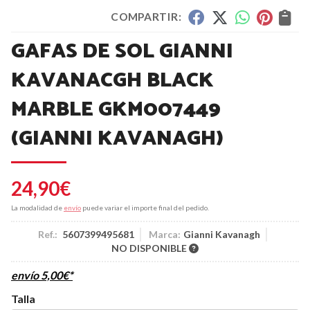
COMPARTIR:
GAFAS DE SOL GIANNI
KAVANACGH BLACK
MARBLE GKM007449
(GIANNI KAVANAGH)
24,90
€
La modalidad de
envío
puede variar el importe final del pedido.
Ref.:
5607399495681
Marca:
Gianni Kavanagh
NO DISPONIBLE
envío
5,00
€
*
Talla