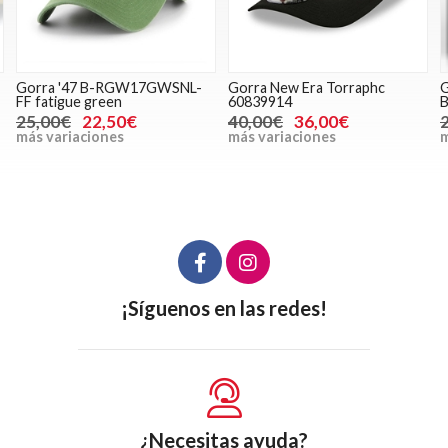
Gorra '47 B-RGW17GWSNL-
Gorra New Era Torraphc
G
FF fatigue green
60839914
25,00€
22,50€
40,00€
36,00€
más variaciones
más variaciones
m
¡Síguenos en las redes!
¿Necesitas ayuda?