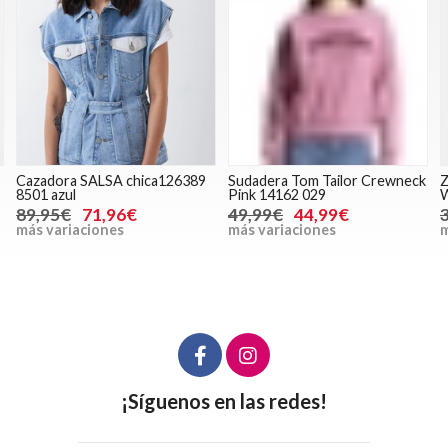
Cazadora SALSA chica126389
Sudadera Tom Tailor Crewneck
Z
8501 azul
Pink 14162 029
W
89,95€
71,96€
49,99€
44,99€
más variaciones
más variaciones
m
¡Síguenos en las redes!