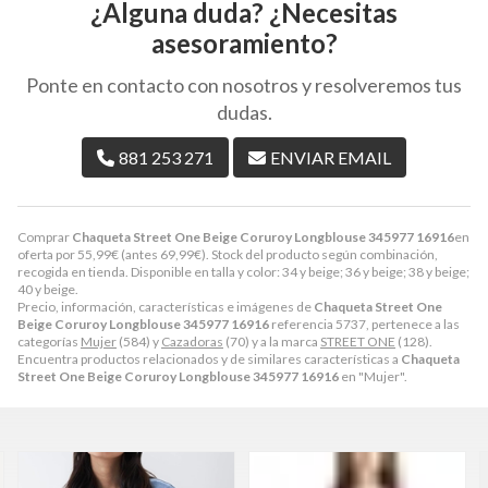
¿Alguna duda? ¿Necesitas
asesoramiento?
Ponte en contacto con nosotros y resolveremos tus
dudas.
881 253 271
ENVIAR EMAIL
Comprar
Chaqueta Street One Beige Coruroy Longblouse 345977 16916
en
oferta por
55,99
€
(antes
69,99
€
). Stock del producto según combinación,
recogida en tienda. Disponible en talla y color: 34 y beige; 36 y beige; 38 y beige;
40 y beige.
Precio, información, características e imágenes de
Chaqueta Street One
Beige Coruroy Longblouse 345977 16916
referencia 5737, pertenece a las
categorías
Mujer
(584) y
Cazadoras
(70) y a la marca
STREET ONE
(128).
Encuentra productos relacionados y de similares características a
Chaqueta
Street One Beige Coruroy Longblouse 345977 16916
en "Mujer".