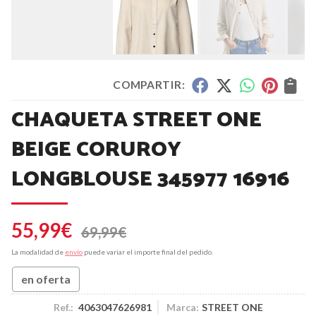
COMPARTIR:
CHAQUETA STREET ONE
BEIGE CORUROY
LONGBLOUSE 345977 16916
55,99
€
69,99
€
La modalidad de
envío
puede variar el importe final del pedido.
en oferta
Ref.:
4063047626981
Marca:
STREET ONE