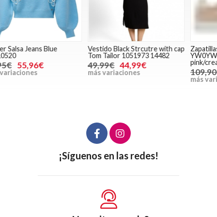
Vestido Black Strcutre with cap
Zapatillas Calvin Klein Jeans
Z
Tom Tailor 1051973 14482
YW0YW01833 0JV whisper
W
pink/creamy white
49,99€
44,99€
109,90€
87,92€
más variaciones
m
más variaciones
¡Síguenos en las redes!