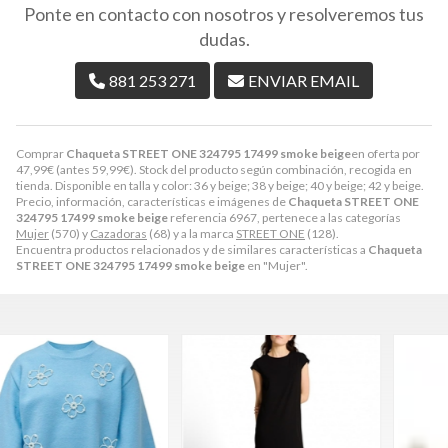
Ponte en contacto con nosotros y resolveremos tus
dudas.
881 253 271
ENVIAR EMAIL
Comprar
Chaqueta STREET ONE 324795 17499 smoke beige
en oferta por
47,99
€
(antes
59,99
€
). Stock del producto según combinación, recogida en
tienda. Disponible en talla y color: 36 y beige; 38 y beige; 40 y beige; 42 y beige.
Precio, información, características e imágenes de
Chaqueta STREET ONE
324795 17499 smoke beige
referencia 6967, pertenece a las categorías
Mujer
(570) y
Cazadoras
(68) y a la marca
STREET ONE
(128).
Encuentra productos relacionados y de similares características a
Chaqueta
STREET ONE 324795 17499 smoke beige
en "Mujer".