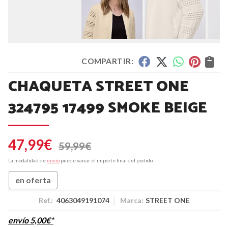
COMPARTIR:
CHAQUETA STREET ONE
324795 17499 SMOKE BEIGE
47,99
€
59,99
€
La modalidad de
envío
puede variar el importe final del pedido.
en oferta
Ref.:
4063049191074
Marca:
STREET ONE
envío
5,00
€
*