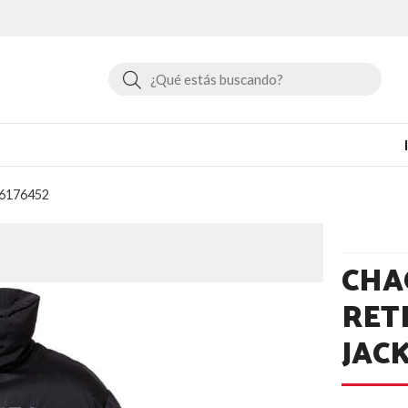
Buscar
t 6176452
CHA
RET
JACK