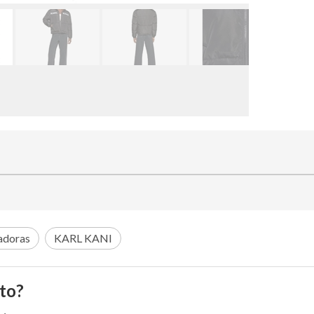
adoras
KARL KANI
to?