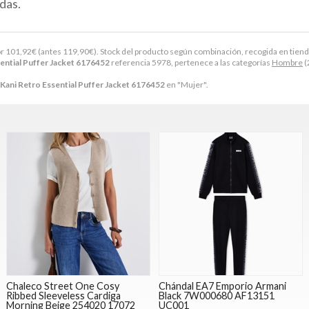
das.
or
101,92
€
(antes
119,90
€
). Stock del producto según combinación, recogida en tienda. 
ential Puffer Jacket 6176452
referencia 5978, pertenece a las categorías
Hombre
(
Kani Retro Essential Puffer Jacket 6176452
en "Mujer".
Chaleco Street One Cosy
Chándal EA7 Emporio Armani
Ribbed Sleeveless Cardiga
Black 7W000680 AF13151
Morning Beige 254020 17072
UC001