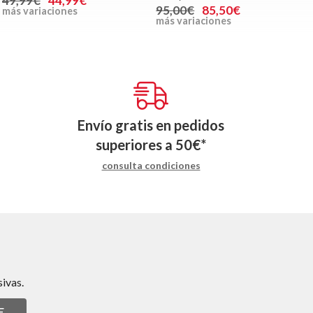
49,99€
44,99€
95,00€
85,50€
más variaciones
más variaciones
Envío gratis en pedidos
superiores a
50
€
*
consulta condiciones
ivas.
E