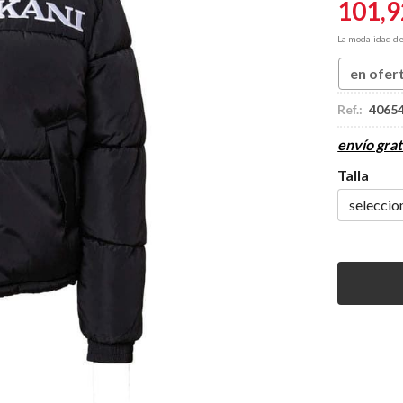
101,9
La modalidad d
en ofer
Ref.:
4065
envío grat
Talla