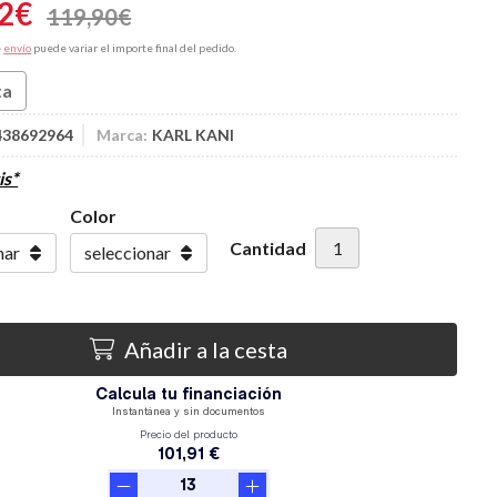
2
€
119,90
€
e
envío
puede variar el importe final del pedido.
ta
438692964
Marca:
KARL KANI
is*
Color
Cantidad
Añadir a la cesta