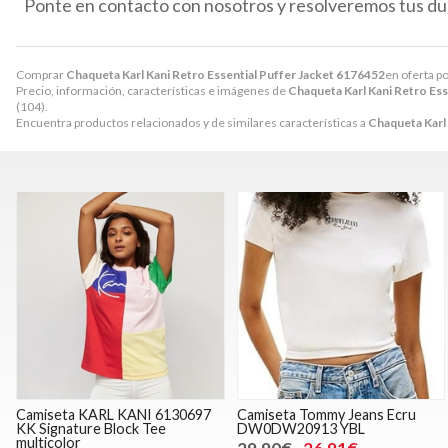
Ponte en contacto con nosotros y resolveremos tus du
Comprar
Chaqueta Karl Kani Retro Essential Puffer Jacket 6176452
en oferta p
Precio, información, características e imágenes de
Chaqueta Karl Kani Retro Ess
(104).
Encuentra productos relacionados y de similares características a
Chaqueta Karl 
Camiseta KARL KANI 6130697
Camiseta Tommy Jeans Ecru
KK Signature Block Tee
DW0DW20913 YBL
multicolor