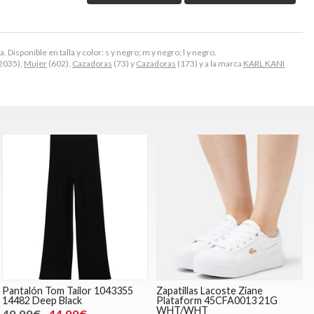
Disponible en talla y color: s y negro; m y negro; l y negro.
2035),
Mujer
(602),
Cazadoras
(73) y
Cazadoras
(173) y a la marca
KARL KANI
Pantalón Tom Tailor 1043355
Zapatillas Lacoste Ziane
14482 Deep Black
Plataform 45CFA0013 21G
WHT/WHT