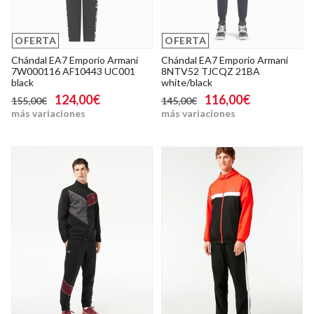
OFERTA
OFERTA
Chándal EA7 Emporio Armani
Chándal EA7 Emporio Armani
7W000116 AF10443 UC001
8NTV52 TJCQZ 21BA
black
white/black
124,00€
116,00€
155,00€
145,00€
más variaciones
más variaciones