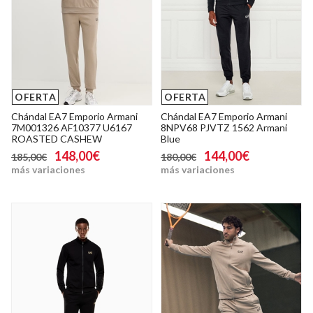
OFERTA
OFERTA
Chándal EA7 Emporio Armani
Chándal EA7 Emporio Armani
7M001326 AF10377 U6167
8NPV68 PJVTZ 1562 Armani
ROASTED CASHEW
Blue
148,00€
144,00€
185,00€
180,00€
más variaciones
más variaciones