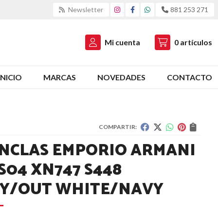
Newsletter
881 253 271
Mi cuenta
0
artículos
INICIO
MARCAS
NOVEDADES
CONTACTO
COMPARTIR:
NCLAS EMPORIO ARMANI
S04 XN747 S448
Y/OUT WHITE/NAVY