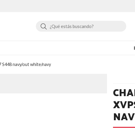
Buscar
 S448 navy/out white/navy
CHA
XVP
NAV