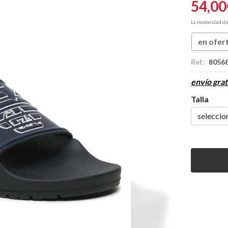
54,00
La modalidad d
en ofer
Ref.:
8056
envío grat
Talla