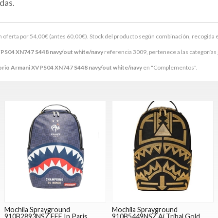
das.
n oferta por
54,00
€
(antes
60,00
€
). Stock del producto según combinación, recogida en t
PS04 XN747 S448 navy/out white/navy
referencia 3009, pertenece a las categorías
rio Armani XVPS04 XN747 S448 navy/out white/navy
en "Complementos".
Mochila Sprayground
Mochila Sprayground
910B2893NSZ FFF In Paris
910B5449NSZ Ai Tribal Gold