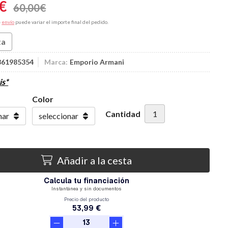
€
60,00
€
e
envío
puede variar el importe final del pedido.
ta
861985354
Marca:
Emporio Armani
is*
Color
Cantidad
Añadir a la cesta