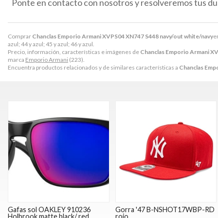
Ponte en contacto con nosotros y resolveremos tus du
Comprar
Chanclas Emporio Armani XVPS04 XN747 S448 navy/out white/navy
e
azul; 44 y azul; 45 y azul; 46 y azul.
Precio, información, características e imágenes de
Chanclas Emporio Armani XV
marca
Emporio Armani
(223).
Encuentra productos relacionados y de similares características a
Chanclas Empo
Gafas sol OAKLEY 910236
Gorra '47 B-NSHOT17WBP-RD
Holbrook matte black/ red
rojo