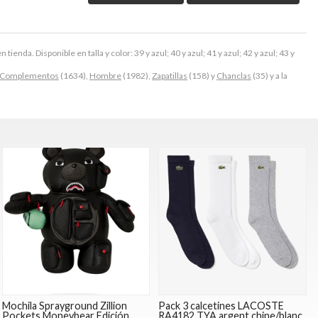
ienda. Disponible en talla y color: 39 y azul; 40 y azul; 41 y azul; 42 y azul; 43 y
Complementos
(1634),
Hombre
(1982),
Zapatillas
(158) y
Chanclas
(35) y a la
Mochila Sprayground Zillion
Pack 3 calcetines LACOSTE
Pockets Moneybear Edición
RA4182 TYA argent chine/blanc