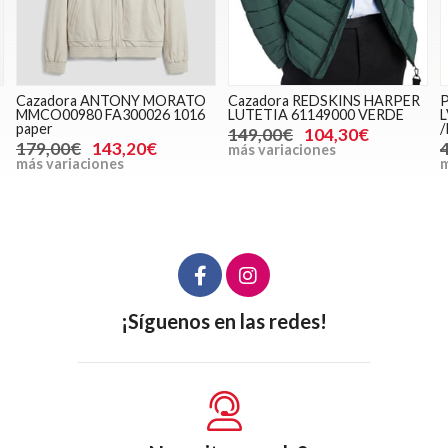
Cazadora REDSKINS HARPER
Pack 3 boxer Calvin Klein
LUTETIA 61149000 VERDE
LV00NB4389 40N Misty grey
/Icon cotton emblem
149,00€
104,30€
44,90€
40,41€
más variaciones
más variaciones
¡Síguenos en las redes!