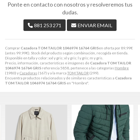
Ponte en contacto con nosotros y resolveremos tus
dudas.
881 253 271
ENVIAR EMAIL
Comprar
Cazadora TOM TAILOR 1046974 16764 GRIS
en oferta por
89,99
€
(antes
99,99
€
). Stock del producto según combinación, recogida en tienda.
Disponible en talla y color: xxl y gris; xl y gris; l y gris; m y gris.
Precio, información, características e imágenes de
Cazadora TOM TAILOR
1046974 16764 GRIS
referencia 5858, pertenece a las categorías
Hombre
(1980) y
Cazadoras
(167) y a la marca
TOM TAILOR
(299).
Encuentra productos relacionados y de similares características a
Cazadora
TOM TAILOR 1046974 16764 GRIS
en "Hombre".