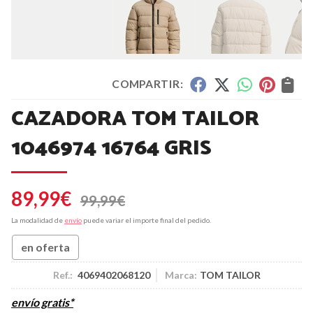
COMPARTIR:
CAZADORA TOM TAILOR
1046974 16764 GRIS
89,99
€
99,99
€
La modalidad de
envío
puede variar el importe final del pedido.
en oferta
Ref.:
4069402068120
Marca:
TOM TAILOR
envío gratis*