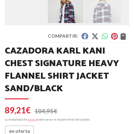
COMPARTIR:
CAZADORA KARL KANI
CHEST SIGNATURE HEAVY
FLANNEL SHIRT JACKET
SAND/BLACK
89,21
€
104,95
€
La modalidad de
envío
puede variar el importe final del pedido.
en oferta