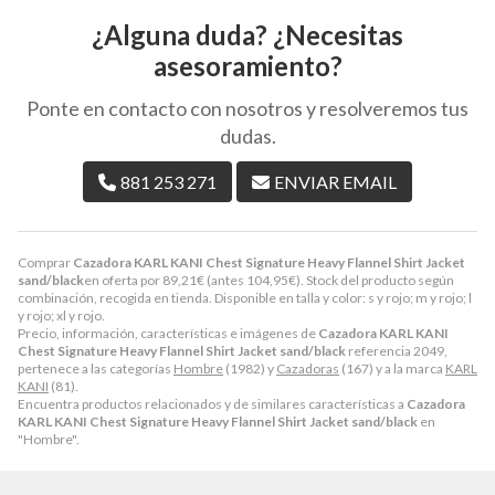
¿Alguna duda? ¿Necesitas
asesoramiento?
Ponte en contacto con nosotros y resolveremos tus
dudas.
881 253 271
ENVIAR EMAIL
Comprar
Cazadora KARL KANI Chest Signature Heavy Flannel Shirt Jacket
sand/black
en oferta por
89,21
€
(antes
104,95
€
). Stock del producto según
combinación, recogida en tienda. Disponible en talla y color: s y rojo; m y rojo; l
y rojo; xl y rojo.
Precio, información, características e imágenes de
Cazadora KARL KANI
Chest Signature Heavy Flannel Shirt Jacket sand/black
referencia 2049,
pertenece a las categorías
Hombre
(1982) y
Cazadoras
(167) y a la marca
KARL
KANI
(81).
Encuentra productos relacionados y de similares características a
Cazadora
KARL KANI Chest Signature Heavy Flannel Shirt Jacket sand/black
en
"Hombre".