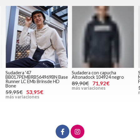
Sudadera '47
Sudadera con capucha
S
BB017PEMBRB564969BN Base
Altonadock 104924 negro
Runner LC EMb Brinsde HD
F
89,90€
71,92€
Bone
más variaciones
59,95€
53,95€
m
más variaciones