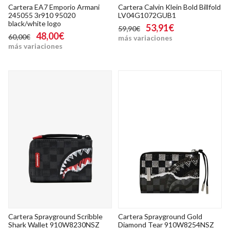
Cartera EA7 Emporio Armani
Cartera Calvin Klein Bold Billfold
245055 3r910 95020
LV04G1072GUB1
black/white logo
53,91€
59,90€
48,00€
60,00€
más variaciones
más variaciones
Cartera Sprayground Scribble
Cartera Sprayground Gold
Shark Wallet 910W8230NSZ
Diamond Tear 910W8254NSZ