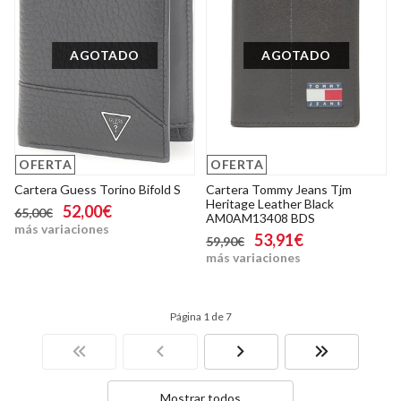
AGOTADO
AGOTADO
OFERTA
OFERTA
Cartera Guess Torino Bifold S
Cartera Tommy Jeans Tjm
Heritage Leather Black
52,00€
65,00€
AM0AM13408 BDS
más variaciones
53,91€
59,90€
más variaciones
Página 1 de 7
Mostrar todos