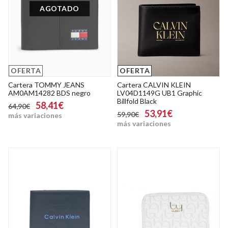
AGOTADO
OFERTA
OFERTA
Cartera TOMMY JEANS
Cartera CALVIN KLEIN
AM0AM14282 BDS negro
LV04D1149G UB1 Graphic
Billfold Black
58,41€
64,90€
53,91€
59,90€
más variaciones
más variaciones