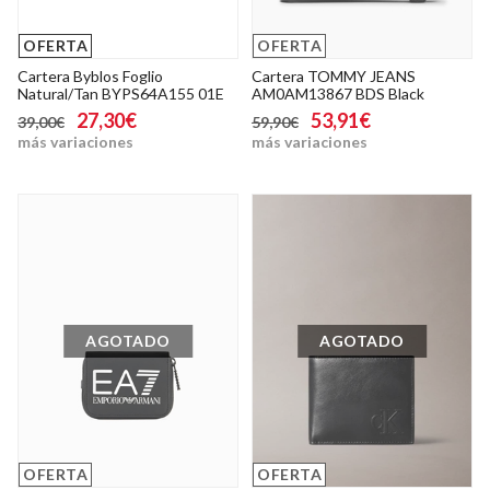
OFERTA
OFERTA
Cartera Byblos Foglio
Cartera TOMMY JEANS
Natural/Tan BYPS64A155 01E
AM0AM13867 BDS Black
27,30€
53,91€
39,00€
59,90€
más variaciones
más variaciones
AGOTADO
AGOTADO
OFERTA
OFERTA