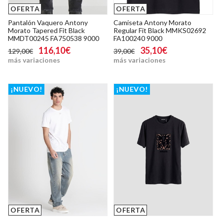
OFERTA
OFERTA
Pantalón Vaquero Antony
Camiseta Antony Morato
Morato Tapered Fit Black
Regular Fit Black MMKS02692
MMDT00245 FA750538 9000
FA100240 9000
116,10€
35,10€
129,00€
39,00€
más variaciones
más variaciones
¡NUEVO!
¡NUEVO!
OFERTA
OFERTA