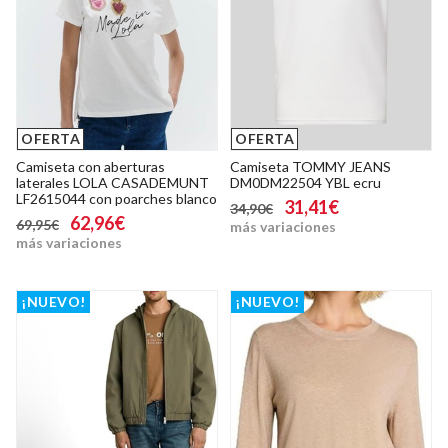
OFERTA
OFERTA
Camiseta con aberturas
Camiseta TOMMY JEANS
laterales LOLA CASADEMUNT
DM0DM22504 YBL ecru
LF2615044 con poarches blanco
31,41€
34,90€
62,96€
69,95€
más variaciones
más variaciones
¡NUEVO!
¡NUEVO!