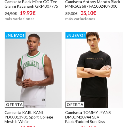
Camiseta Black Micro GG Tee
Camiseta Antony Morato Black
Gianni Kavanagh GKM007775
MMKS02687 FA100240 9000
19,92€
35,10€
24,90€
39,00€
más variaciones
más variaciones
¡NUEVO!
¡NUEVO!
OFERTA
OFERTA
Camiseta KARL KANI
Camiseta TOMMY JEANS
PD00013981 Sport College
DM0DM20744 SEV
Mesh b White
Black/Fadded Sun Kiss