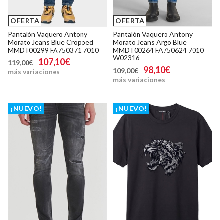
OFERTA
OFERTA
Pantalón Vaquero Antony
Pantalón Vaquero Antony
Morato Jeans Blue Cropped
Morato Jeans Argo Blue
MMDT00299 FA750371 7010
MMDT00264 FA750624 7010
W02316
107,10€
119,00€
98,10€
109,00€
más variaciones
más variaciones
¡NUEVO!
¡NUEVO!