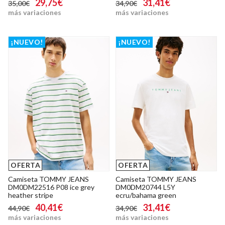
29,75€
31,41€
35,00€
34,90€
más variaciones
más variaciones
¡NUEVO!
¡NUEVO!
OFERTA
OFERTA
Camiseta TOMMY JEANS
Camiseta TOMMY JEANS
DM0DM22516 P08 ice grey
DM0DM20744 L5Y
heather stripe
ecru/bahama green
40,41€
31,41€
44,90€
34,90€
más variaciones
más variaciones