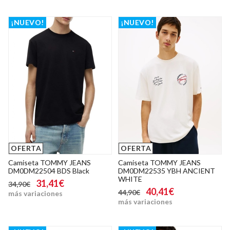
¡NUEVO!
¡NUEVO!
OFERTA
OFERTA
Camiseta TOMMY JEANS
Camiseta TOMMY JEANS
DM0DM22504 BDS Black
DM0DM22535 YBH ANCIENT
WHITE
31,41€
34,90€
40,41€
44,90€
más variaciones
más variaciones