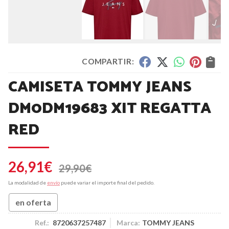
COMPARTIR:
CAMISETA TOMMY JEANS
DM0DM19683 XIT REGATTA
RED
26,91
€
29,90
€
La modalidad de
envío
puede variar el importe final del pedido.
en oferta
Ref.:
8720637257487
Marca:
TOMMY JEANS