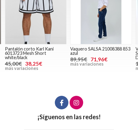
Pantalón corto Karl Kani
Vaquero SALSA 21008388 853
6013723 Mesh Short
azul
S
white/black
89,95€
71,96€
45,00€
38,25€
más variaciones
más variaciones
m
¡Síguenos en las redes!