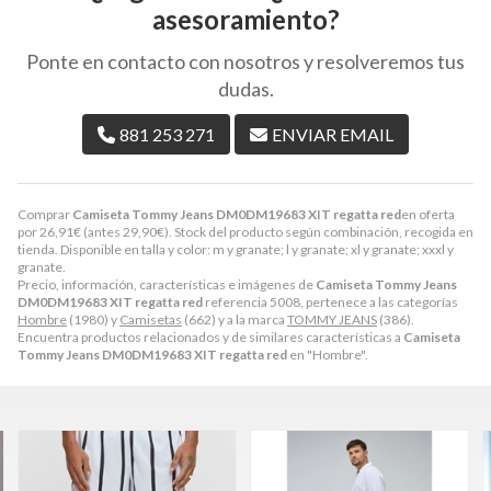
asesoramiento?
Ponte en contacto con nosotros y resolveremos tus
dudas.
881 253 271
ENVIAR EMAIL
Comprar
Camiseta Tommy Jeans DM0DM19683 XIT regatta red
en oferta
por
26,91
€
(antes
29,90
€
). Stock del producto según combinación, recogida en
tienda. Disponible en talla y color: m y granate; l y granate; xl y granate; xxxl y
granate.
Precio, información, características e imágenes de
Camiseta Tommy Jeans
DM0DM19683 XIT regatta red
referencia 5008, pertenece a las categorías
Hombre
(1980) y
Camisetas
(662) y a la marca
TOMMY JEANS
(386).
Encuentra productos relacionados y de similares características a
Camiseta
Tommy Jeans DM0DM19683 XIT regatta red
en "Hombre".