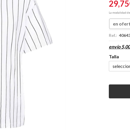
29,75
La modalidad d
en ofer
Ref.:
4064
envío
5,0
Talla