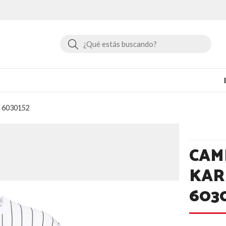
Buscar
k 6030152
CAM
KAR
603