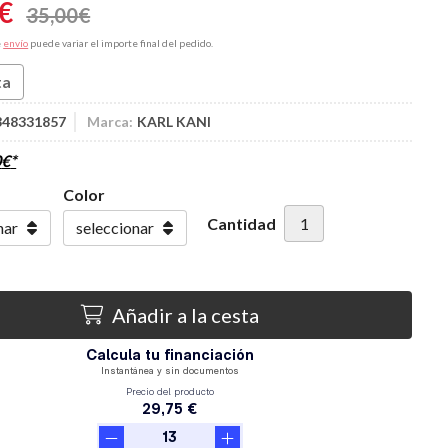
€
35,00
€
e
envío
puede variar el importe final del pedido.
ta
348331857
Marca:
KARL KANI
0
€
*
Color
Cantidad
Añadir a la cesta