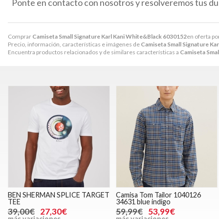
Ponte en contacto con nosotros y resolveremos tus du
Comprar
Camiseta Small Signature Karl Kani White&Black 6030152
en oferta po
Precio, información, características e imágenes de
Camiseta Small Signature Ka
Encuentra productos relacionados y de similares características a
Camiseta Smal
BEN SHERMAN SPLICE TARGET
Camisa Tom Tailor 1040126
TEE
34631 blue indigo
39,00€
27,30€
59,99€
53,99€
más variaciones
más variaciones