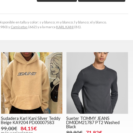
onible en talla y color: s y blanco; m y blanco; l y blanco; xl y blanco.
980) y
Camisetas
(662) y a la marca
KARL KANI
(81).
Sudadera Karl Kani Silver Teddy
Sueter TOMMY JEANS
Beige KA9204 PD00007583
DM0DM21787 PT2 Washed
Black
99,00€
84,15€
89,90€
71,92€
más variaciones