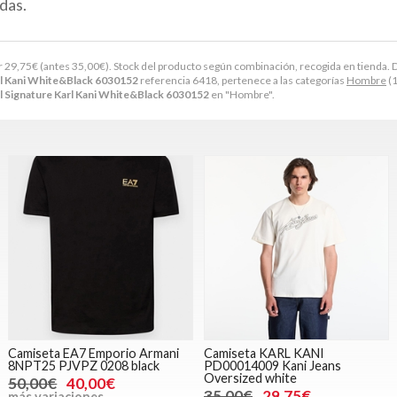
das.
r
29,75
€
(antes
35,00
€
). Stock del producto según combinación, recogida en tienda. Disp
rl Kani White&Black 6030152
referencia 6418, pertenece a las categorías
Hombre
(1
l Signature Karl Kani White&Black 6030152
en "Hombre".
Camiseta EA7 Emporio Armani
Camiseta KARL KANI
8NPT25 PJVPZ 0208 black
PD00014009 Kani Jeans
Oversized white
50,00€
40,00€
35,00€
29,75€
más variaciones