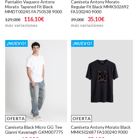
Pantalón Vaquero Antony
Camiseta Antony Morato
Morato Tapered Fit Black
Regular Fit Black MMKS02692
MMDT00245 FA750538 9000
FA100240 9000
116,10€
35,10€
129,00€
39,00€
más variaciones
más variaciones
¡NUEVO!
¡NUEVO!
OFERTA
OFERTA
Camiseta Black Micro GG Tee
Camiseta Antony Morato Black
Gianni Kavanagh GKM007775
MMKS02687 FA100240 9000