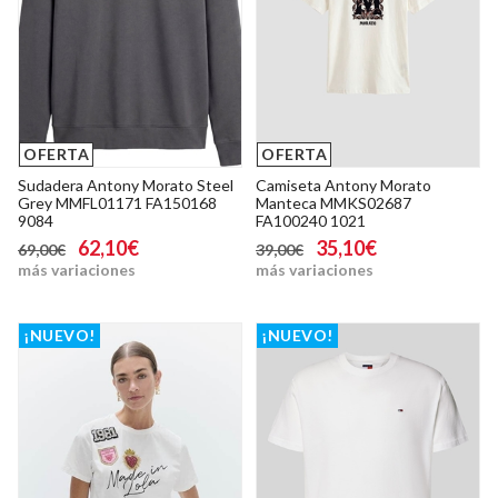
OFERTA
OFERTA
Sudadera Antony Morato Steel
Camiseta Antony Morato
Grey MMFL01171 FA150168
Manteca MMKS02687
9084
FA100240 1021
62,10€
35,10€
69,00€
39,00€
más variaciones
más variaciones
¡NUEVO!
¡NUEVO!