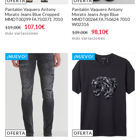
OFERTA
OFERTA
Pantalón Vaquero Antony
Pantalón Vaquero Antony
Morato Jeans Blue Cropped
Morato Jeans Argo Blue
MMDT00299 FA750371 7010
MMDT00264 FA750624 7010
W02316
107,10€
119,00€
98,10€
109,00€
más variaciones
más variaciones
¡NUEVO!
¡NUEVO!
OFERTA
OFERTA