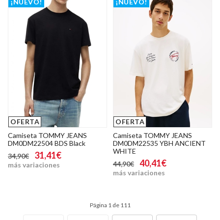
¡NUEVO!
¡NUEVO!
OFERTA
OFERTA
Camiseta TOMMY JEANS
Camiseta TOMMY JEANS
DM0DM22504 BDS Black
DM0DM22535 YBH ANCIENT
WHITE
31,41€
34,90€
40,41€
44,90€
más variaciones
más variaciones
Página 1 de 111