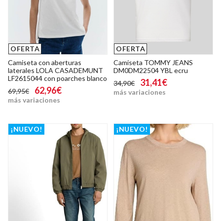
OFERTA
OFERTA
Camiseta con aberturas
Camiseta TOMMY JEANS
laterales LOLA CASADEMUNT
DM0DM22504 YBL ecru
LF2615044 con poarches blanco
31,41€
34,90€
62,96€
69,95€
más variaciones
más variaciones
¡NUEVO!
¡NUEVO!