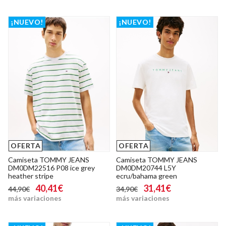
¡NUEVO!
¡NUEVO!
OFERTA
OFERTA
Camiseta TOMMY JEANS
Camiseta TOMMY JEANS
DM0DM22516 P08 ice grey
DM0DM20744 L5Y
heather stripe
ecru/bahama green
40,41€
31,41€
44,90€
34,90€
más variaciones
más variaciones