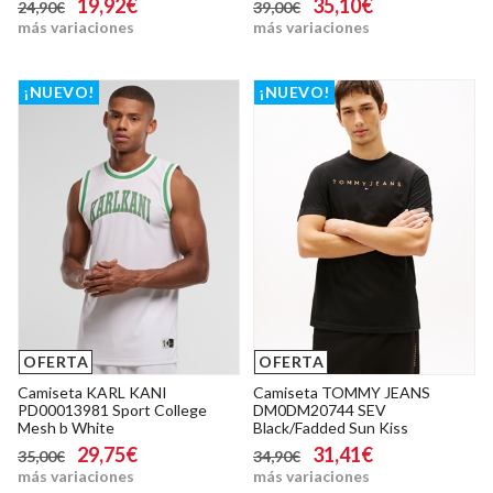
19,92€
35,10€
24,90€
39,00€
más variaciones
más variaciones
¡NUEVO!
¡NUEVO!
OFERTA
OFERTA
Camiseta KARL KANI
Camiseta TOMMY JEANS
PD00013981 Sport College
DM0DM20744 SEV
Mesh b White
Black/Fadded Sun Kiss
29,75€
31,41€
35,00€
34,90€
más variaciones
más variaciones