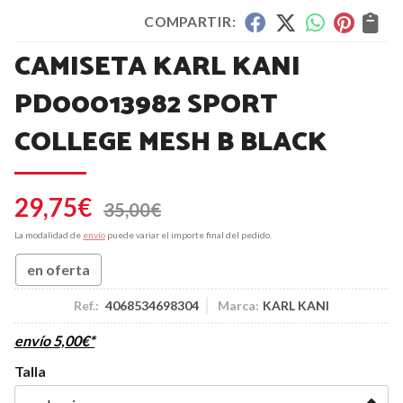
COMPARTIR:
CAMISETA KARL KANI
PD00013982 SPORT
COLLEGE MESH B BLACK
29,75
€
35,00
€
La modalidad de
envío
puede variar el importe final del pedido.
en oferta
Ref.:
4068534698304
Marca:
KARL KANI
envío
5,00
€
*
Talla