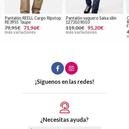
Pantalón REELL Cargo Ripstop
Pantalón vaquero Salsa slim
C
RE3955 Taupe
127310 8503
R
F
79,95€
71,96€
119,00€
95,20€
más variaciones
más variaciones
m
¡Síguenos en las redes!
¿Necesitas ayuda?