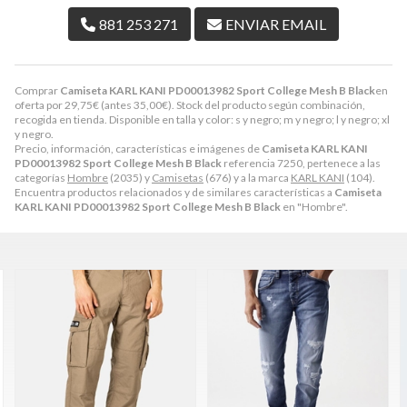
881 253 271
ENVIAR EMAIL
Comprar
Camiseta KARL KANI PD00013982 Sport College Mesh B Black
en
oferta por
29,75
€
(antes
35,00
€
). Stock del producto según combinación,
recogida en tienda. Disponible en talla y color: s y negro; m y negro; l y negro; xl
y negro.
Precio, información, características e imágenes de
Camiseta KARL KANI
PD00013982 Sport College Mesh B Black
referencia 7250, pertenece a las
categorías
Hombre
(2035) y
Camisetas
(676) y a la marca
KARL KANI
(104).
Encuentra productos relacionados y de similares características a
Camiseta
KARL KANI PD00013982 Sport College Mesh B Black
en "Hombre".