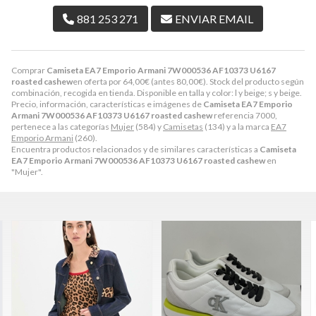
881 253 271
ENVIAR EMAIL
Comprar
Camiseta EA7 Emporio Armani 7W000536 AF10373 U6167
roasted cashew
en oferta por
64,00
€
(antes
80,00
€
). Stock del producto según
combinación, recogida en tienda. Disponible en talla y color: l y beige; s y beige.
Precio, información, características e imágenes de
Camiseta EA7 Emporio
Armani 7W000536 AF10373 U6167 roasted cashew
referencia 7000,
pertenece a las categorías
Mujer
(584) y
Camisetas
(134) y a la marca
EA7
Emporio Armani
(260).
Encuentra productos relacionados y de similares características a
Camiseta
EA7 Emporio Armani 7W000536 AF10373 U6167 roasted cashew
en
"Mujer".