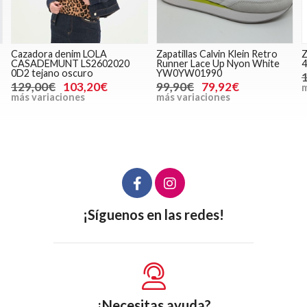
Cazadora denim LOLA
Zapatillas Calvin Klein Retro
Z
CASADEMUNT LS2602020
Runner Lace Up Nyon White
4
0D2 tejano oscuro
YW0YW01990
129,00€
103,20€
99,90€
79,92€
m
más variaciones
más variaciones
¡Síguenos en las redes!
¿Necesitas ayuda?