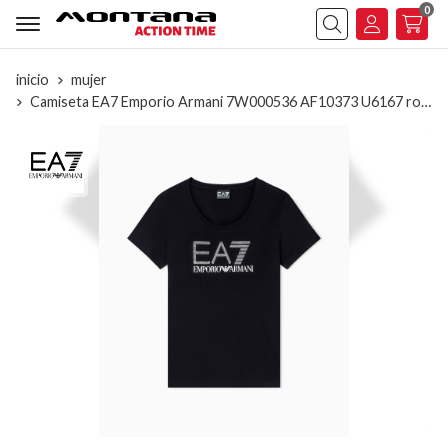
0
Buscar
inicio
mujer
Camiseta EA7 Emporio Armani 7W000536 AF10373 U6167 roasted cashew