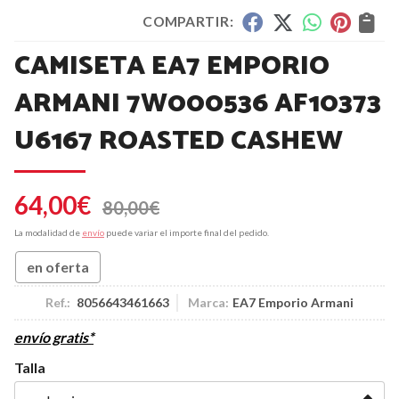
COMPARTIR:
CAMISETA EA7 EMPORIO
ARMANI 7W000536 AF10373
U6167 ROASTED CASHEW
64,00
€
80,00
€
La modalidad de
envío
puede variar el importe final del pedido.
en oferta
Ref.:
8056643461663
Marca:
EA7 Emporio Armani
envío gratis*
Talla