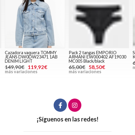
Cazadora vaquera TOMMY
Pack 2 tangas EMPORIO
S
JEANS DW0DW23471 1AB
ARMANI EW000402 AF19030
DENIM LIGHT
MC005 Black/black
149,90€
119,92€
65,00€
58,50€
m
más variaciones
más variaciones
¡Síguenos en las redes!