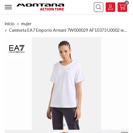
0
Buscar
inicio
mujer
Camiseta EA7 Emporio Armani 7W000029 AF10373 U0002 white