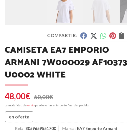
COMPARTIR:
CAMISETA EA7 EMPORIO
ARMANI 7W000029 AF10373
U0002 WHITE
48,00
€
60,00
€
La modalidad de
envío
puede variar el importe final del pedido.
en oferta
Ref.:
8059659551700
Marca:
EA7 Emporio Armani