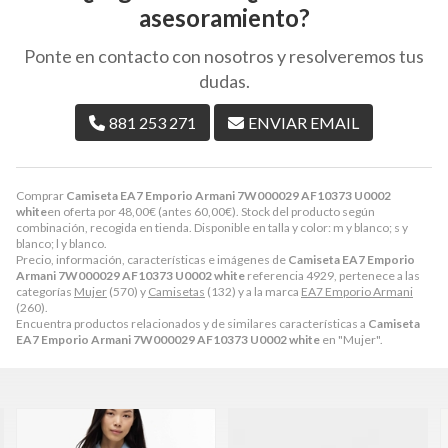
asesoramiento?
Ponte en contacto con nosotros y resolveremos tus
dudas.
881 253 271
ENVIAR EMAIL
Comprar
Camiseta EA7 Emporio Armani 7W000029 AF10373 U0002
white
en oferta por
48,00
€
(antes
60,00
€
). Stock del producto según
combinación, recogida en tienda. Disponible en talla y color: m y blanco; s y
blanco; l y blanco.
Precio, información, características e imágenes de
Camiseta EA7 Emporio
Armani 7W000029 AF10373 U0002 white
referencia 4929, pertenece a las
categorías
Mujer
(570) y
Camisetas
(132) y a la marca
EA7 Emporio Armani
(260).
Encuentra productos relacionados y de similares características a
Camiseta
EA7 Emporio Armani 7W000029 AF10373 U0002 white
en "Mujer".