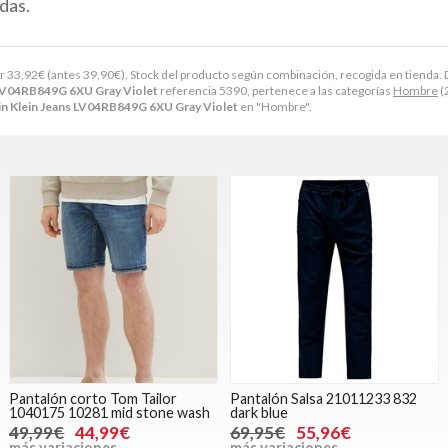
das.
or
33,92
€
(antes
39,90
€
). Stock del producto según combinación, recogida en tienda. Dispon
 LV04RB849G 6XU Gray Violet
referencia 5390, pertenece a las categorías
Hombre
(
in Klein Jeans LV04RB849G 6XU Gray Violet
en "Hombre".
Pantalón corto Tom Tailor
Pantalón Salsa 21011233 832
1040175 10281 mid stone wash
dark blue
49,99€
44,99€
69,95€
55,96€
más variaciones
más variaciones