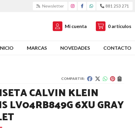
Newsletter
881 253 271
Mi cuenta
0
artículos
INICIO
MARCAS
NOVEDADES
CONTACTO
COMPARTIR:
ISETA CALVIN KLEIN
NS LV04RB849G 6XU GRAY
LET