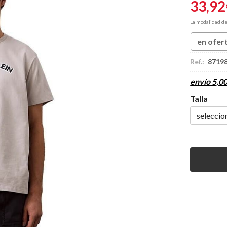
33,92
La modalidad d
en ofer
Ref.:
8719
envío
5,0
Talla