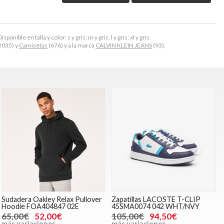
ible en talla y color: s y gris; m y gris; l y gris; xl y gris.
2035) y
Camisetas
(676) y a la marca
CALVIN KLEIN JEANS
(93).
Sudadera Oakley Relax Pullover
Zapatillas LACOSTE T-CLIP
Hoodie FOA404847 02E
45SMA0074 042 WHT/NVY
65,00€
52,00€
105,00€
94,50€
más variaciones
más variaciones