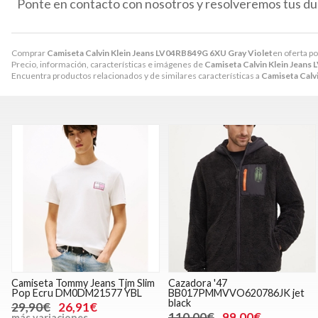
Ponte en contacto con nosotros y resolveremos tus du
Comprar
Camiseta Calvin Klein Jeans LV04RB849G 6XU Gray Violet
en oferta p
Precio, información, características e imágenes de
Camiseta Calvin Klein Jeans
Encuentra productos relacionados y de similares características a
Camiseta Calv
Camiseta Tommy Jeans Tjm Slim
Cazadora '47
Pop Ecru DM0DM21577 YBL
BB017PMMVVO620786JK jet
black
29,90€
26,91€
110,00€
99,00€
más variaciones