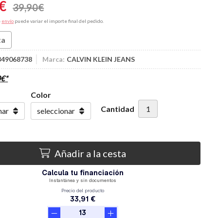
€
39,90
€
e
envío
puede variar el importe final del pedido.
ta
849068738
Marca:
CALVIN KLEIN JEANS
0
€
*
Color
Cantidad
Añadir a la cesta