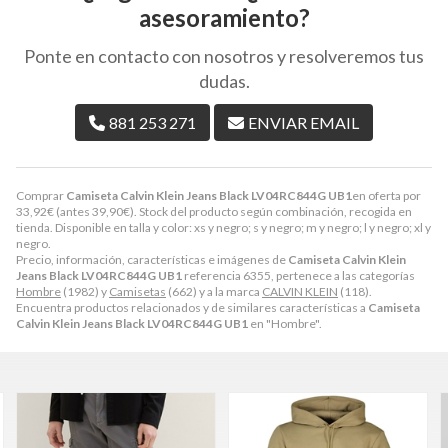
asesoramiento?
Ponte en contacto con nosotros y resolveremos tus
dudas.
881 253 271
ENVIAR EMAIL
Comprar
Camiseta Calvin Klein Jeans Black LV04RC844G UB1
en oferta por
33,92
€
(antes
39,90
€
). Stock del producto según combinación, recogida en
tienda. Disponible en talla y color: xs y negro; s y negro; m y negro; l y negro; xl y
negro.
Precio, información, características e imágenes de
Camiseta Calvin Klein
Jeans Black LV04RC844G UB1
referencia 6355, pertenece a las categorías
Hombre
(1982) y
Camisetas
(662) y a la marca
CALVIN KLEIN
(118).
Encuentra productos relacionados y de similares características a
Camiseta
Calvin Klein Jeans Black LV04RC844G UB1
en "Hombre".