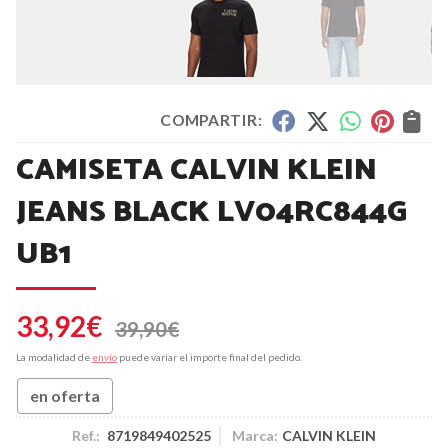
COMPARTIR:
CAMISETA CALVIN KLEIN
JEANS BLACK LV04RC844G
UB1
33,92
€
39,90
€
La modalidad de
envío
puede variar el importe final del pedido.
en oferta
Ref.:
8719849402525
Marca:
CALVIN KLEIN