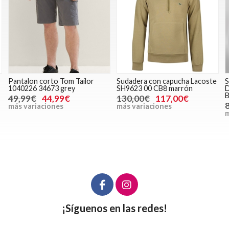
Pantalon corto Tom Tailor
Sudadera con capucha Lacoste
1040226 34673 grey
SH9623 00 CB8 marrón
B
49,99€
44,99€
130,00€
117,00€
más variaciones
más variaciones
m
¡Síguenos en las redes!