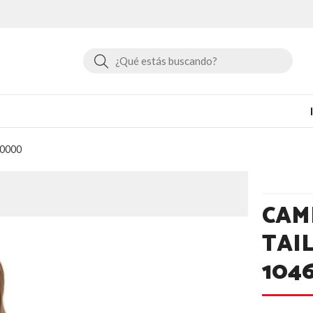
Buscar
20000
CAM
TAI
104