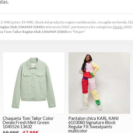
das.
15,99
€
(antes
19,99
€
). Stock del producto según combinación, recogida en tienda. Dispon
Raglan Slub 1046969 20000
referencia 5067, pertenece a las categorías
Mujer
(602)
ca Tom Tailor Raglan Slub 1046969 20000
en "Mujer".
Chaqueta Tom Tailor Color
Pantalon chica KARL KANI
Denim Fresh Mint Green
6103080 Signature Block
1045526 13632
Regular Fit Sweatpants
multicolor
59,99€
47,99€