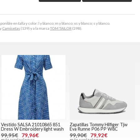
ible en talla y color: l y blanco; m y blanco; xs y blanco; s y blanco.
 y
Camisetas
(139) y a la marca
TOM TAILOR
(298).
Vestido SALSA 21010865 851
Zapatillas Tommy Hilfiger Tjw
Dress W Embroidery light wash
Eva Runne P06 PP W8C
99,95€
79,96€
99,90€
79,92€
más variaciones
más variaciones