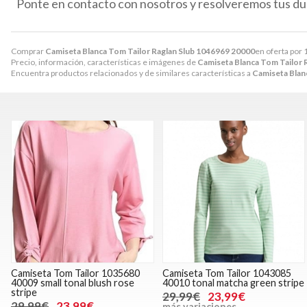
Ponte en contacto con nosotros y resolveremos tus du
Comprar
Camiseta Blanca Tom Tailor Raglan Slub 1046969 20000
en oferta por
Precio, información, características e imágenes de
Camiseta Blanca Tom Tailor 
Encuentra productos relacionados y de similares características a
Camiseta Blan
Camiseta Tom Tailor 1035680
Camiseta Tom Tailor 1043085
40009 small tonal blush rose
40010 tonal matcha green stripe
stripe
29,99€
23,99€
29,99€
23,99€
más variaciones