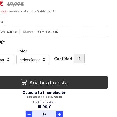
€
19,99
€
e
envío
puede variar el importe final del pedido.
ta
128163058
Marca:
TOM TAILOR
0
€
*
Color
Cantidad
Añadir a la cesta