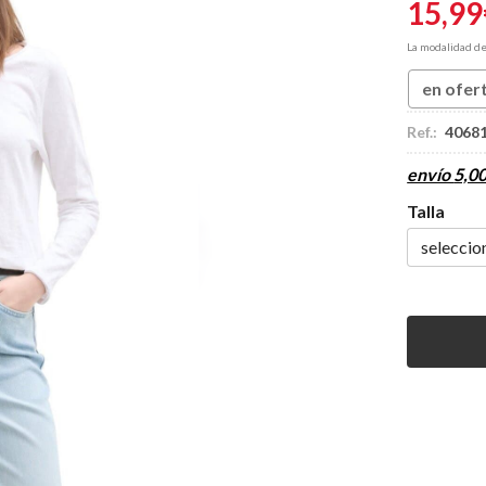
15,99
La modalidad d
en ofer
Ref.:
4068
envío
5,0
Talla