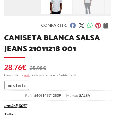
COMPARTIR:
CAMISETA BLANCA SALSA
JEANS 21011218 001
28,76
€
35,95
€
La modalidad de
envío
puede variar el importe final del pedido.
en oferta
Ref.:
5609143742539
Marca:
SALSA
envío
5,00
€
*
Talla