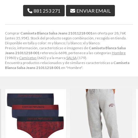
881 253 271
ENVIAR EMAIL
Comprar
Camiseta Blanca Salsa Jeans 21011218 001
en oferta por
28,76
€
(antes
35,95
€
). Stock del producto según combinación, recogida en tienda.
Disponible en talla y color: m y blanco; l y blanco; xl y blanco.
Precio, información, características e imágenes de
Camiseta Blanca Salsa
Jeans 21011218 001
referencia 6698, pertenece a las categorías
Hombre
(1980) y
Camisetas
(662) y a la marca
SALSA
(179).
Encuentra productos relacionados y de similares características a
Camiseta
Blanca Salsa Jeans 21011218 001
en "Hombre".