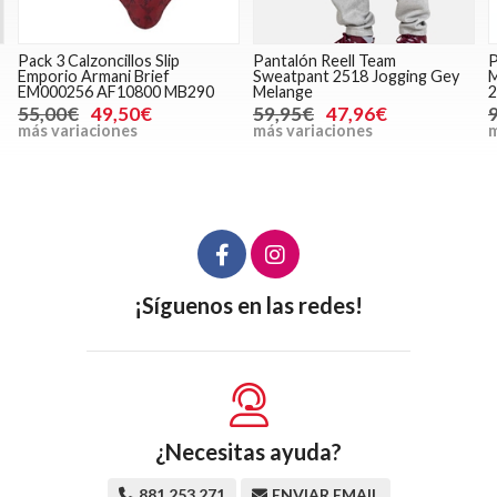
Pack 3 Calzoncillos Slip
Pantalón Reell Team
P
Emporio Armani Brief
Sweatpant 2518 Jogging Gey
M
EM000256 AF10800 MB290
Melange
2
55,00€
49,50€
59,95€
47,96€
más variaciones
más variaciones
m
¡Síguenos en las redes!
¿Necesitas ayuda?
881 253 271
ENVIAR EMAIL