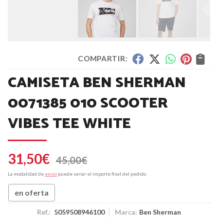
COMPARTIR:
CAMISETA BEN SHERMAN
0071385 010 SCOOTER
VIBES TEE WHITE
31,50
€
45,00
€
La modalidad de
envío
puede variar el importe final del pedido.
en oferta
Ref.:
5059508946100
Marca:
Ben Sherman