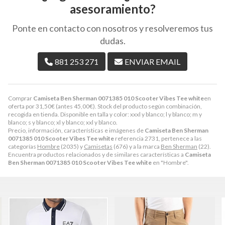
asesoramiento?
Ponte en contacto con nosotros y resolveremos tus
dudas.
881 253 271
ENVIAR EMAIL
Comprar
Camiseta Ben Sherman 0071385 010 Scooter Vibes Tee white
en
oferta por
31,50
€
(antes
45,00
€
). Stock del producto según combinación,
recogida en tienda. Disponible en talla y color: xxxl y blanco; l y blanco; m y
blanco; s y blanco; xl y blanco; xxl y blanco.
Precio, información, características e imágenes de
Camiseta Ben Sherman
0071385 010 Scooter Vibes Tee white
referencia 2731, pertenece a las
categorías
Hombre
(2035) y
Camisetas
(676) y a la marca
Ben Sherman
(22).
Encuentra productos relacionados y de similares características a
Camiseta
Ben Sherman 0071385 010 Scooter Vibes Tee white
en "Hombre".