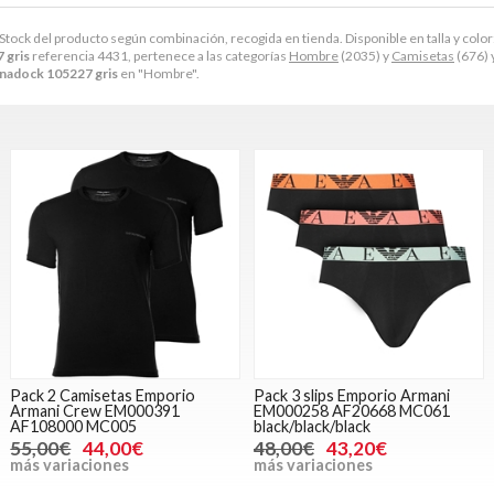
 Stock del producto según combinación, recogida en tienda. Disponible en talla y color: xxl 
 gris
referencia 4431, pertenece a las categorías
Hombre
(2035) y
Camisetas
(676) 
nadock 105227 gris
en "Hombre".
Pack 2 Camisetas Emporio
Pack 3 slips Emporio Armani
Armani Crew EM000391
EM000258 AF20668 MC061
AF108000 MC005
black/black/black
55,00€
44,00€
48,00€
43,20€
más variaciones
más variaciones