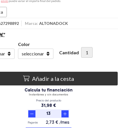
e
envío
puede variar el importe final del pedido.
ta
627298892
Marca:
ALTONADOCK
0
€
*
Color
Cantidad
Añadir a la cesta