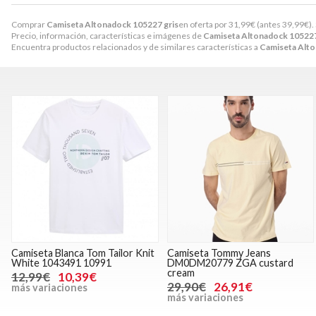
Comprar
Camiseta Altonadock 105227 gris
en oferta por
31,99
€
(antes
39,99
€
).
Precio, información, características e imágenes de
Camiseta Altonadock 105227
Encuentra productos relacionados y de similares características a
Camiseta Alto
Camiseta Blanca Tom Tailor Knit
Camiseta Tommy Jeans
White 1043491 10991
DM0DM20779 ZGA custard
cream
12,99€
10,39€
29,90€
26,91€
más variaciones
más variaciones