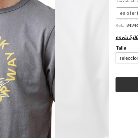
La modalidad d
en ofer
Ref.:
8434
envío
5,0
Talla