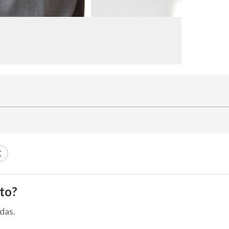
K
to?
das.