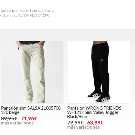
y gris; m y gris; l y gris; xl y gris.
y a la marca
ALTONADOCK
(39).
Pantalón slim SALSA 21005708
Pantalon WRONG FRIENDS
120 beige
WF1212 Simi Valley Jogger
Black/Blue
89,95€
71,96€
79,99€
63,99€
más variaciones
más variaciones