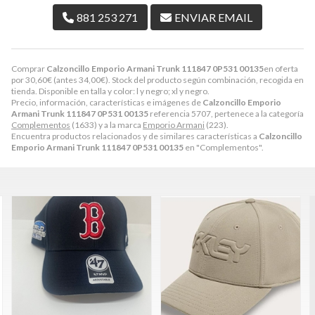
881 253 271
ENVIAR EMAIL
Comprar
Calzoncillo Emporio Armani Trunk 111847 0P531 00135
en oferta
por
30,60
€
(antes
34,00
€
). Stock del producto según combinación, recogida en
tienda. Disponible en talla y color: l y negro; xl y negro.
Precio, información, características e imágenes de
Calzoncillo Emporio
Armani Trunk 111847 0P531 00135
referencia 5707, pertenece a la categoría
Complementos
(1633) y a la marca
Emporio Armani
(223).
Encuentra productos relacionados y de similares características a
Calzoncillo
Emporio Armani Trunk 111847 0P531 00135
en "Complementos".