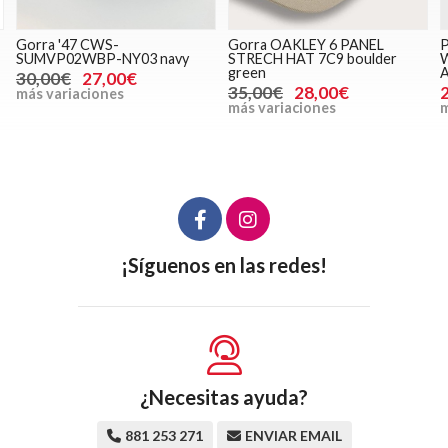
Gorra '47 CWS-
Gorra OAKLEY 6 PANEL
P
SUMVP02WBP-NY03 navy
STRECH HAT 7C9 boulder
W
green
30,00€
27,00€
35,00€
28,00€
más variaciones
más variaciones
m
¡Síguenos en las redes!
¿Necesitas ayuda?
881 253 271
ENVIAR EMAIL