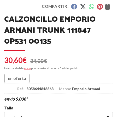
COMPARTIR:
CALZONCILLO EMPORIO
ARMANI TRUNK 111847
0P531 00135
30,60
€
34,00
€
La modalidad de
envío
puede variar el importe final del pedido.
en oferta
Ref.:
8058644848863
Marca:
Emporio Armani
envío
5,00
€
*
Talla