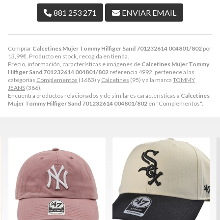
881 253 271
ENVIAR EMAIL
Comprar
Calcetines Mujer Tommy Hilfiger Sand 701232614 004801/802
por
13,99
€
. Producto en stock, recogida en tienda.
Precio, información, características e imágenes de
Calcetines Mujer Tommy
Hilfiger Sand 701232614 004801/802
referencia 4992, pertenece a las
categorías
Complementos
(1683) y
Calcetines
(95) y a la marca
TOMMY
JEANS
(386).
Encuentra productos relacionados y de similares características a
Calcetines
Mujer Tommy Hilfiger Sand 701232614 004801/802
en "Complementos".