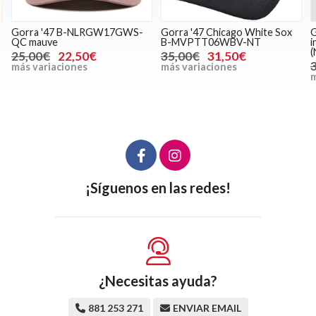
Gorra '47 B-NLRGW17GWS-
Gorra '47 Chicago White Sox
G
QC mauve
B-MVPTT06WBV-NT
i
(
25,00€
22,50€
35,00€
31,50€
más variaciones
más variaciones
m
¡Síguenos en las redes!
¿Necesitas ayuda?
881 253 271
ENVIAR EMAIL