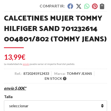
COMPARTIR:
CALCETINES MUJER TOMMY
HILFIGER SAND 701232614
004801/802
(TOMMY JEANS)
13,99
€
La modalidad de
envío
puede variar el importe final del pedido.
Ref.:
8720245912433
Marca:
TOMMY JEANS
EN STOCK
envío
5,00
€
*
Talla