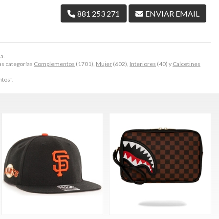
881 253 271
ENVIAR EMAIL
a.
as categorías
Complementos
(1701),
Mujer
(602),
Interiores
(40) y
Calcetines
tos".