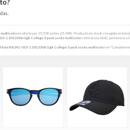
to?
das.
 multicolor
en oferta por
19,55
€
(antes
23,00
€
). Producto en stock, recogida en tiend
033-1 3013306 Ogk College 3 pack socks multicolor
referencia 3842, pertenece a l
rl Kani KA241-033-1 3013306 Ogk College 3 pack socks multicolor
en "Complemen