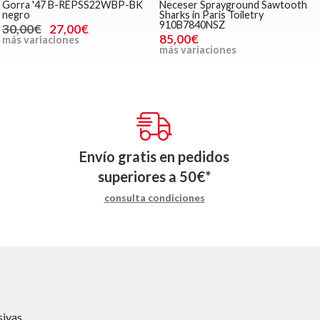
Gorra '47 B-REPSS22WBP-BK
Neceser Sprayground Sawtooth
negro
Sharks in Paris Toiletry
910B7840NSZ
30,00€
27,00€
85,00€
más variaciones
más variaciones
Envío gratis en pedidos
superiores a
50
€
*
consulta condiciones
ivas.