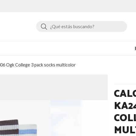
Buscar
06 Ogk College 3 pack socks multicolor
CAL
KA24
COL
MUL