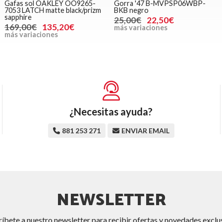
Gafas sol OAKLEY OO9265-
Gorra '47 B-MVPSP06WBP-
7053 LATCH matte black/prizm
BKB negro
sapphire
25,00€
22,50€
169,00€
135,20€
más variaciones
más variaciones
¿Necesitas ayuda?
881 253 271
ENVIAR EMAIL
NEWSLETTER
ríbete a nuestro newsletter para recibir ofertas y novedades exclus