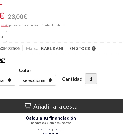
€
23,00
€
e
envío
puede variar el importe final del pedido.
ta
608472505
Marca:
KARL KANI
EN STOCK
0
€
*
Color
Cantidad
Añadir a la cesta