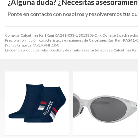
¿Alguna duda? ¿Necesitas asesoramien
Ponte en contacto con nosotros y resolveremos tus du
Comprar
Calcetines Karl Kani KA241-033-1 3013306 Ogk College 3 pack socks
Precio, información, características e imágenes de
Calcetines Karl Kani KA241-
(95) y a la marca
KARL KANI
(104).
Encuentra productos relacionados y de similares características a
Calcetines Ka