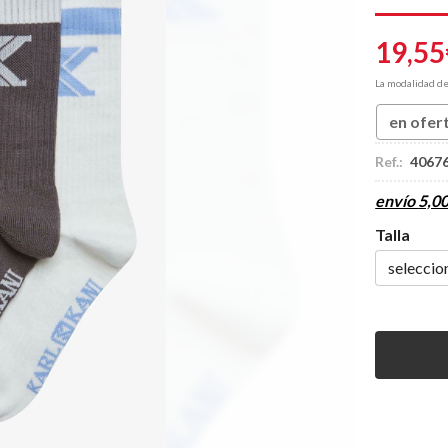
19,55
La modalidad d
en ofer
Ref.:
4067
envío
5,0
Talla