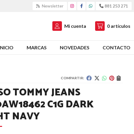
Newsletter
881 253 271
Mi cuenta
0
artículos
INICIO
MARCAS
NOVEDADES
CONTACTO
COMPARTIR:
SO TOMMY JEANS
AW18462 C1G DARK
HT NAVY