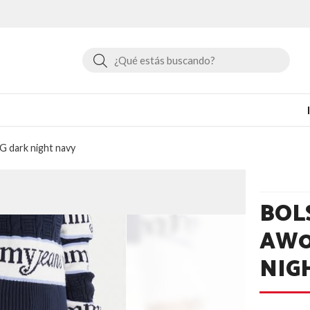
Buscar
dark night navy
BOL
AW0
NIG