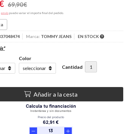
€
69,90
€
e
envío
puede variar el importe final del pedido.
ta
337048474
Marca:
TOMMY JEANS
EN STOCK
is*
Color
Cantidad
Añadir a la cesta