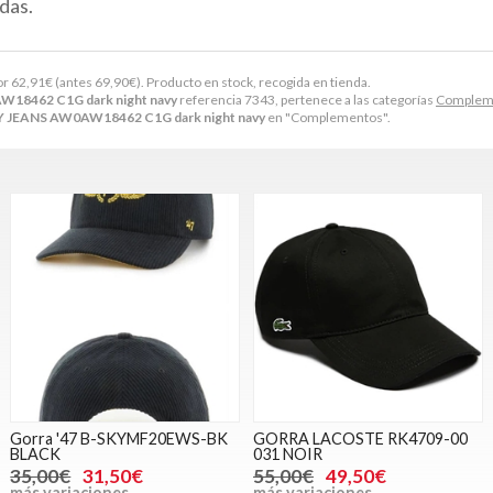
das.
or
62,91
€
(antes
69,90
€
). Producto en stock, recogida en tienda.
18462 C1G dark night navy
referencia 7343, pertenece a las categorías
Complem
 JEANS AW0AW18462 C1G dark night navy
en "Complementos".
Gorra '47 B-SKYMF20EWS-BK
GORRA LACOSTE RK4709-00
BLACK
031 NOIR
35,00€
31,50€
55,00€
49,50€
más variaciones
más variaciones