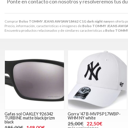
Ponte en contacto con nosotros y resolveremos tus du
Comprar
Bolso TOMMY JEANS AW0AW18462 C1G dark night navy
en oferta p
Precio, información, características e imágenes de
Bolso TOMMY JEANS AW0AW
Encuentra productos relacionados y de similares características a
Bolso TOMMY
Gafas sol OAKLEY 926342
Gorra '47 B-MVPSP17WBP-
TURBINE matte black/prizm
WHM NY white
black
25,00€
22,50€
185,00€
148,00€
más variaciones