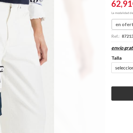
62,91
La modalidad d
en ofer
Ref.:
8721
envío grat
Talla