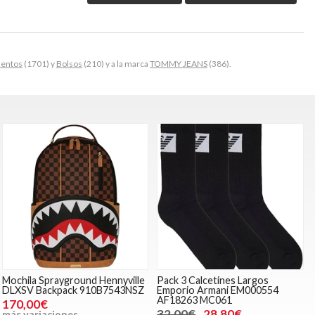
entos
(1701) y
Bolsos
(210) y a la marca
TOMMY JEANS
(386).
Mochila Sprayground Hennyville
Pack 3 Calcetines Largos
DLXSV Backpack 910B7543NSZ
Emporio Armani EM000554
AF18263 MC061
170,00€
32,00€
28,80€
más variaciones