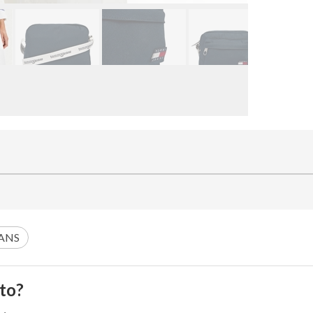
ANS
to?