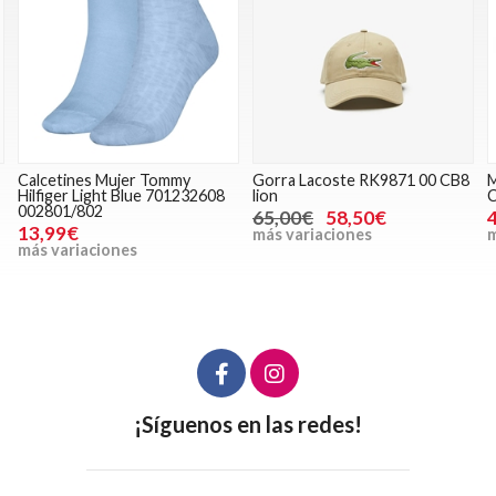
Calcetines Mujer Tommy
Gorra Lacoste RK9871 00 CB8
M
Hilfiger Light Blue 701232608
lion
C
002801/802
65,00€
58,50€
13,99€
más variaciones
m
más variaciones
¡Síguenos en las redes!