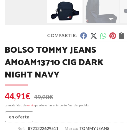
COMPARTIR:
BOLSO TOMMY JEANS
AM0AM13710 CIG DARK
NIGHT NAVY
44,91
€
49,90
€
La modalidad de
envío
puede variar el importe final del pedido.
en oferta
Ref.:
8721222629511
Marca:
TOMMY JEANS