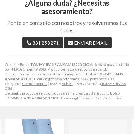
¿Alguna duda? ¿Necesitas
asesoramiento?
Ponte en contacto con nosotros y resolveremos tus
dudas.
881 253 271
ENVIAR EMAIL
Comprar
Bolso TOMMY JEANS AM0AM13710 CIG dark night navy
en oferta
por
44,91
€
(antes
49,90
€
). Producto en stock, recogida en tienda.
Precio, información, características e imágenes de
Bolso TOMMY JEANS
AM0AM13710 CIG dark night navy
referencia 7342, pertenece a las
categorías
Complementos
(1633) y
Bolsos
(189) y a la marca
TOMMY JEANS
(386).
Encuentra productos relacionados y de similares características a
Bolso
TOMMY JEANS AM0AM13710 CIG dark night navy
en "Complementos".