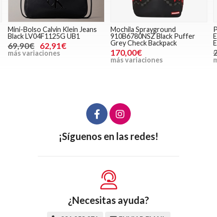
Mini-Bolso Calvin Klein Jeans
Mochila Sprayground
P
Black LV04F1125G UB1
910B6780NSZ Black Puffer
E
Grey Check Backpack
E
69,90€
62,91€
170,00€
más variaciones
más variaciones
m
¡Síguenos en las redes!
¿Necesitas ayuda?