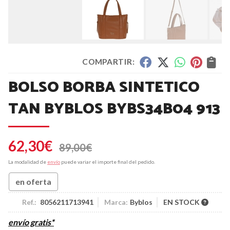
COMPARTIR:
BOLSO BORBA SINTETICO
TAN BYBLOS BYBS34B04 913
62,30
€
89,00
€
La modalidad de
envío
puede variar el importe final del pedido.
en oferta
Ref.:
8056211713941
Marca:
Byblos
EN STOCK
envío gratis*