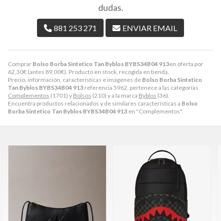
dudas.
881 253 271
ENVIAR EMAIL
Comprar
Bolso Borba Sintetico Tan Byblos BYBS34B04 913
en oferta por
62,30
€
(antes
89,00
€
). Producto en stock, recogida en tienda.
Precio, información, características e imágenes de
Bolso Borba Sintetico
Tan Byblos BYBS34B04 913
referencia 5962, pertenece a las categorías
Complementos
(1701) y
Bolsos
(210) y a la marca
Byblos
(36).
Encuentra productos relacionados y de similares características a
Bolso
Borba Sintetico Tan Byblos BYBS34B04 913
en "Complementos".