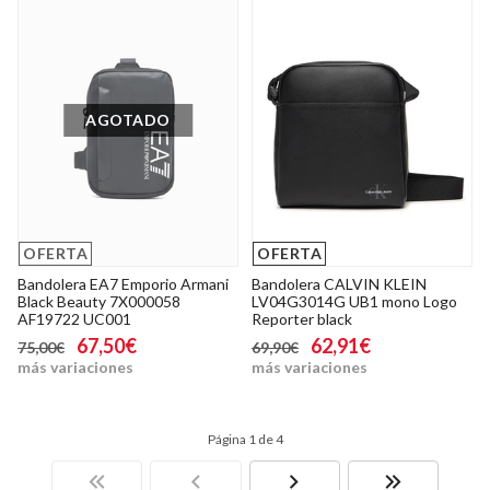
AGOTADO
OFERTA
OFERTA
Bandolera EA7 Emporio Armani
Bandolera CALVIN KLEIN
Black Beauty 7X000058
LV04G3014G UB1 mono Logo
AF19722 UC001
Reporter black
67,50€
62,91€
75,00€
69,90€
más variaciones
más variaciones
Página 1 de 4