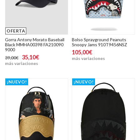
OFERTA
Gorra Antony Morato Baseball
Bolso Sprayground Peanuts
Black MMHA00398 FA210090
Snoopy Jams 910T9456NSZ
9000
105,00€
35,10€
39,00€
más variaciones
más variaciones
¡NUEVO!
¡NUEVO!