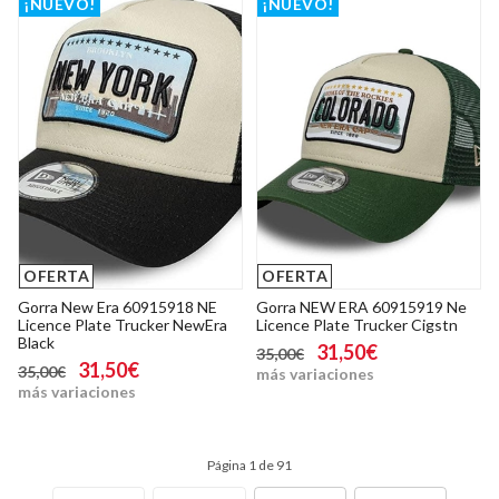
¡NUEVO!
¡NUEVO!
OFERTA
OFERTA
Gorra New Era 60915918 NE
Gorra NEW ERA 60915919 Ne
Licence Plate Trucker NewEra
Licence Plate Trucker Cigstn
Black
31,50€
35,00€
31,50€
35,00€
más variaciones
más variaciones
Página 1 de 91