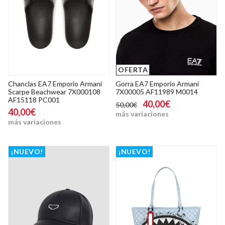
OFERTA
Chanclas EA7 Emporio Armani
Gorra EA7 Emporio Armani
Scarpe Beachwear 7X000108
7X00005 AF11989 M0014
AF15118 PC001
40,00€
50,00€
40,00€
más variaciones
más variaciones
¡NUEVO!
¡NUEVO!