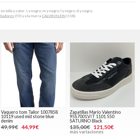
talla y color: s y negro; m y negro; l y negro; xl y negro.
ñadores
(55) y a la marca
CALVIN KLEIN
(118).
Vaquero tom Tailor 1007858
Zapatillas Mario Valentino
10119 used mid stone blue
95S7001VIT 1101 550
denim
SATURNO Black
49,99€
44,99€
135,00€
121,50€
más variaciones