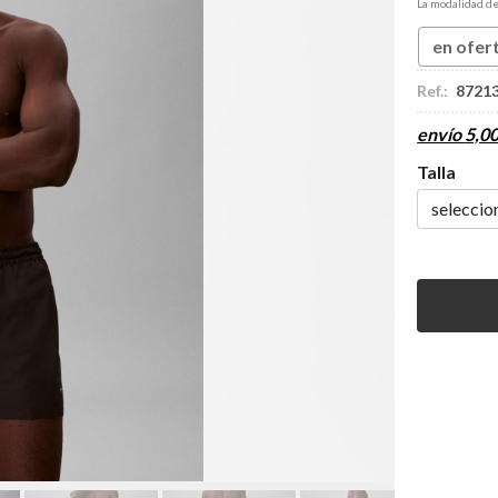
La modalidad d
en ofer
Ref.:
8721
envío
5,0
Talla