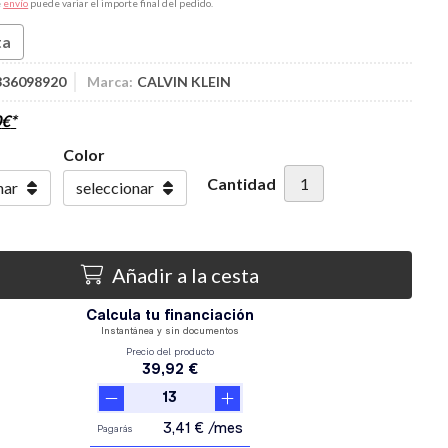
e
envío
puede variar el importe final del pedido.
ta
336098920
Marca:
CALVIN KLEIN
0
€
*
Color
Cantidad
Añadir a la cesta