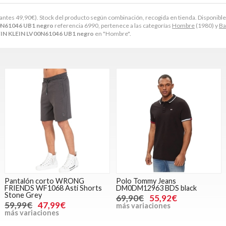
antes
49,90
€
). Stock del producto según combinación, recogida en tienda. Disponible en 
0N61046 UB1 negro
referencia 6990, pertenece a las categorías
Hombre
(1980) y
Ba
IN KLEIN LV00N61046 UB1 negro
en "Hombre".
Pantalón corto WRONG
Polo Tommy Jeans
FRIENDS WF1068 Asti Shorts
DM0DM12963 BDS black
Stone Grey
69,90€
55,92€
59,99€
47,99€
más variaciones
más variaciones