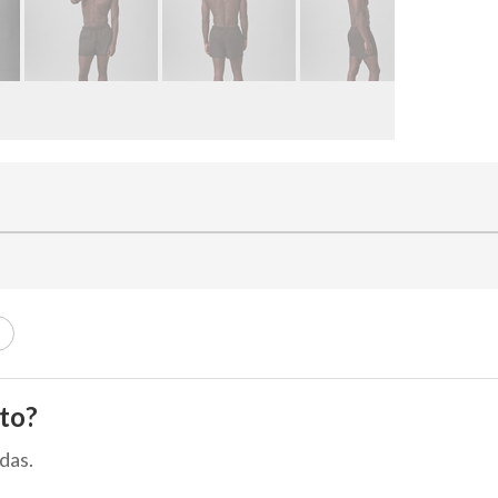
to?
das.