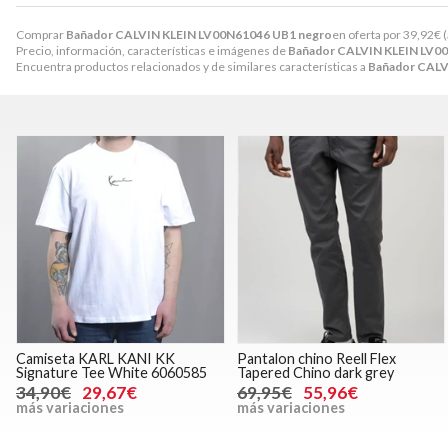
Comprar
Bañador CALVIN KLEIN LV00N61046 UB1 negro
en oferta por
39,92
€
(
Precio, información, características e imágenes de
Bañador CALVIN KLEIN LV0
Encuentra productos relacionados y de similares características a
Bañador CALV
Camiseta KARL KANI KK
Pantalon chino Reell Flex
Signature Tee White 6060585
Tapered Chino dark grey
34,90€
29,67€
69,95€
55,96€
más variaciones
más variaciones