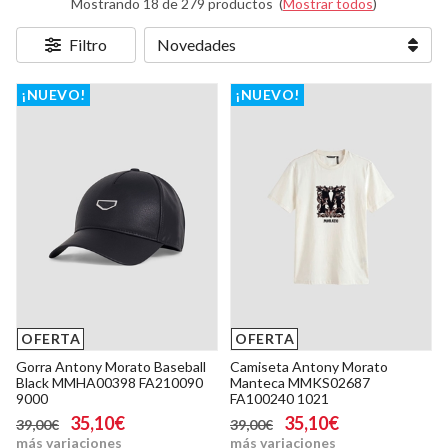
Mostrando 18 de 279 productos
(
Mostrar todos
)
Filtro
¡NUEVO!
¡NUEVO!
OFERTA
OFERTA
Gorra Antony Morato Baseball
Camiseta Antony Morato
Black MMHA00398 FA210090
Manteca MMKS02687
9000
FA100240 1021
35,10€
35,10€
39,00€
39,00€
más variaciones
más variaciones