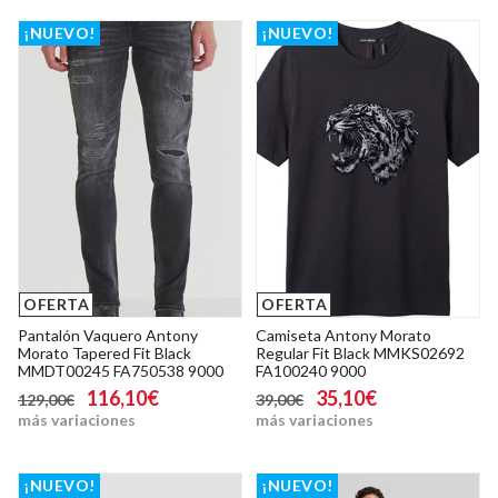
¡NUEVO!
¡NUEVO!
OFERTA
OFERTA
Pantalón Vaquero Antony
Camiseta Antony Morato
Morato Tapered Fit Black
Regular Fit Black MMKS02692
MMDT00245 FA750538 9000
FA100240 9000
116,10€
35,10€
129,00€
39,00€
más variaciones
más variaciones
¡NUEVO!
¡NUEVO!