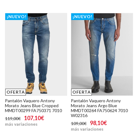
¡NUEVO!
¡NUEVO!
OFERTA
OFERTA
Pantalón Vaquero Antony
Pantalón Vaquero Antony
Morato Jeans Blue Cropped
Morato Jeans Argo Blue
MMDT00299 FA750371 7010
MMDT00264 FA750624 7010
W02316
107,10€
119,00€
98,10€
109,00€
más variaciones
más variaciones