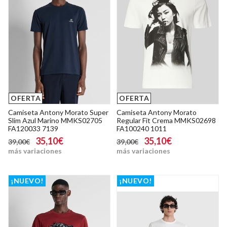
OFERTA
OFERTA
Camiseta Antony Morato Super
Camiseta Antony Morato
Slim Azul Marino MMKS02705
Regular Fit Crema MMKS02698
FA120033 7139
FA100240 1011
35,10€
35,10€
39,00€
39,00€
más variaciones
más variaciones
¡NUEVO!
¡NUEVO!